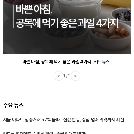
30대부터 유병률 2배...여자에게 꼭 필요한 검사는? [카드뉴스]
바쁜 아침, 공복에 먹기 좋은 과일 4가지 [카드뉴스]
<
1 / 3
>
주요 뉴스
서울 아파트 상승거래 57% 돌파…집값 반등, 강남 넘어 외곽까지 확산
카드론 확대에도 수익성 하락…중금리대출 영향