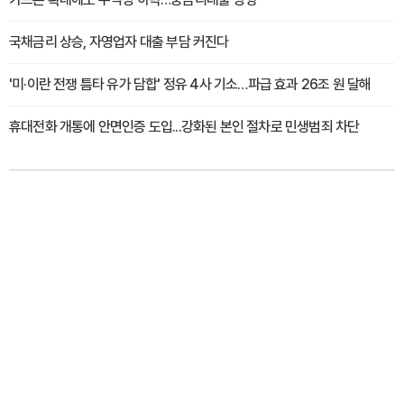
국채금리 상승, 자영업자 대출 부담 커진다
'미·이란 전쟁 틈타 유가 담합' 정유 4사 기소…파급 효과 26조 원 달해
휴대전화 개통에 안면인증 도입...강화된 본인 절차로 민생범죄 차단