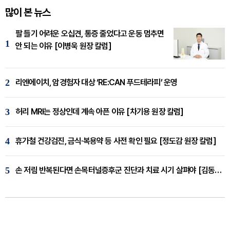
많이 본 뉴스
팔 들기 어려운 오십견, 통증 줄었다고 운동 멈추면
1
안 되는 이유 [이병욱 원장 칼럼]
2
리엔에이치, 암경험자 대상 ‘RE:CAN 푸드테라피’ 운영
3
허리 MRI는 정상인데 계속 아픈 이유 [차기용 원장 칼럼]
4
휴가철 건강검진, 금식·복용약 등 사전 확인 필요 [정도감 원장 칼럼]
5
손 저림 반복된다면 손목터널증후군 진단과 치료 시기 살펴야 [김동현 원장 칼럼]