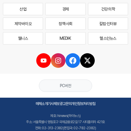
산업
경제
건강·의학
제약·바이오
정책·사회
칼럼·인터뷰
웰니스
MEDI·K
헬스인뉴스
PC버전
매체소개
기사제보
광고문의
개인정보처리방침
제호: hinews(하이뉴스)
주소: 서울특별시 영등포구 국제금융로2길 17 시티플라자 421호
전화: 02-313-2382(편집국: 02-782-2382)