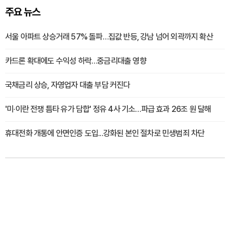
주요 뉴스
서울 아파트 상승거래 57% 돌파…집값 반등, 강남 넘어 외곽까지 확산
카드론 확대에도 수익성 하락…중금리대출 영향
국채금리 상승, 자영업자 대출 부담 커진다
'미·이란 전쟁 틈타 유가 담합' 정유 4사 기소…파급 효과 26조 원 달해
휴대전화 개통에 안면인증 도입...강화된 본인 절차로 민생범죄 차단