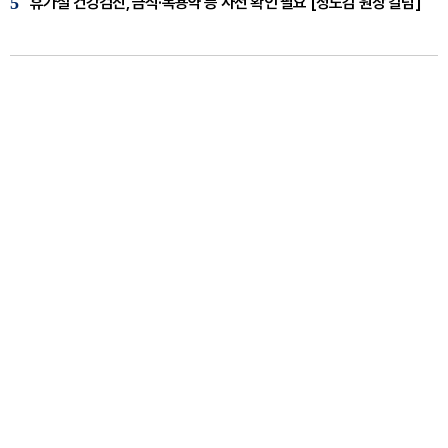
5
휴가철 건강검진, 금식·복용약 등 사전 확인 필요 [정도감 원장 칼럼]