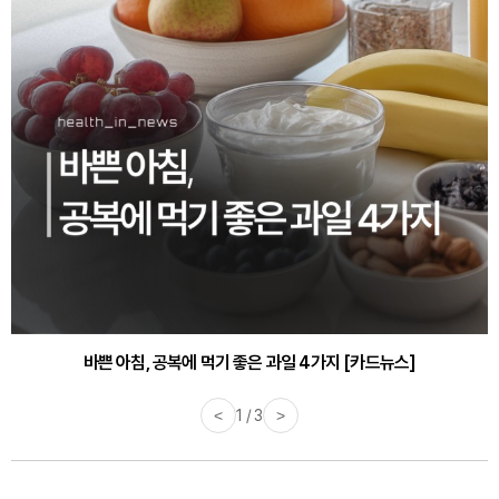
바쁜 아침, 공복에 먹기 좋은 과일 4가지 [카드뉴스]
<
1 / 3
>