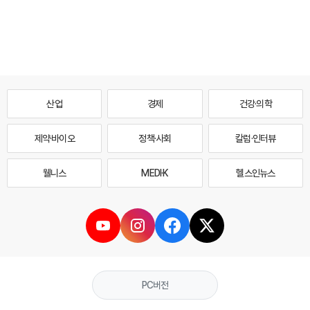
산업
경제
건강·의학
제약·바이오
정책·사회
칼럼·인터뷰
웰니스
MEDI·K
헬스인뉴스
PC버전