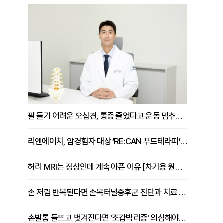
팔 들기 어려운 오십견, 통증 줄었다고 운동 멈추면 안 되는 이유 [이병욱 원장 칼럼]
리엔에이치, 암경험자 대상 ‘RE:CAN 푸드테라피’ 운영
허리 MRI는 정상인데 계속 아픈 이유 [차기용 원장 칼럼]
손 저림 반복된다면 손목터널증후군 진단과 치료 시기 살펴야 [김동현 원장 칼럼]
손발톱 들뜨고 벗겨진다면 '조갑박리증' 의심해야 [김철윤 원장 칼럼]