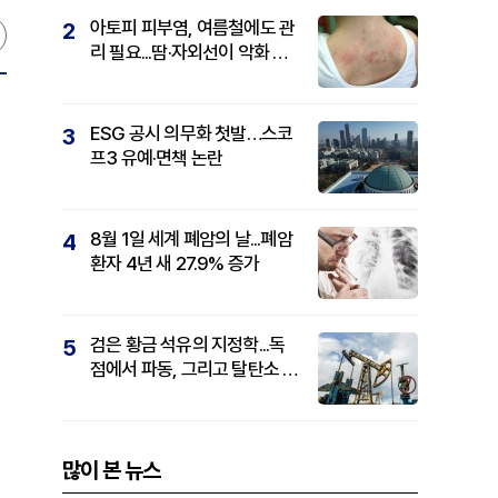
아토피 피부염, 여름철에도 관
2
리 필요...땀·자외선이 악화 요
인
ESG 공시 의무화 첫발…스코
3
프3 유예·면책 논란
8월 1일 세계 폐암의 날...폐암
4
환자 4년 새 27.9% 증가
검은 황금 석유의 지정학...독
5
점에서 파동, 그리고 탈탄소 패
권까지
많이 본 뉴스