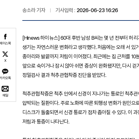
송소라 기자
기사입력 :
2026-06-23 16:26
[Hinews 하이뉴스] 60대 후반 남성 B씨는 몇 년 전부터
페이스북
생기는 자연스러운 변화라고 생각했다. 처음에는 오래 서 있거
종아리와 발끝까지 저림이 이어졌다. 최근에는 집 근처를 10분
X
앞으로 숙이거나 잠시 앉아 쉬면 증상이 완화됐지만, 다시 걷
정밀검사 결과 척추관협착증 진단을 받았다.
카카오톡
척추관협착증은 척추 안에서 신경이 지나가는 통로인 척추관
메일
압박되는 질환이다. 주로 노화에 따른 퇴행성 변화가 원인으
디스크가 돌출되면서 신경 통로가 점차 좁아질 수 있다. 이 과
저림과 통증이 나타난다.