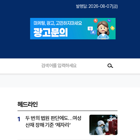
발행일: 2026-08-07(금)
헤드라인
두 번의 법원 판단에도…여성
1
산재 장해 기준 ‘제자리’