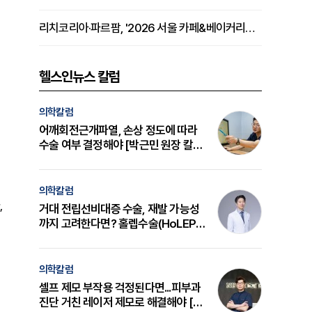
리치코리아·파르팜, '2026 서울 카페&베이커리페어 시즌2' 참가
헬스인뉴스 칼럼
의학칼럼
어깨회전근개파열, 손상 정도에 따라
수술 여부 결정해야 [박근민 원장 칼
럼]
의학칼럼
,
거대 전립선비대증 수술, 재발 가능성
까지 고려한다면? 홀렙수술(HoLEP)
의 원리와 선택 기준 [길건 원장 칼럼]
의학칼럼
셀프 제모 부작용 걱정된다면...피부과
진단 거친 레이저 제모로 해결해야 [변