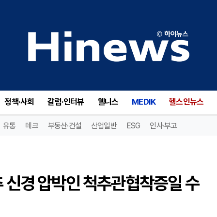
다리가 무겁고 저린 증상, 척추 신경 압박인 척추관협착증일 수 있어 [박경우 원장 칼럼]
정책·사회
칼럼·인터뷰
웰니스
MEDIK
헬스인뉴스
유통
테크
부동산·건설
산업일반
ESG
인사·부고
추 신경 압박인 척추관협착증일 수