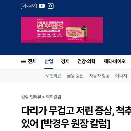
기사제보
전체
산업
경제
건강·의학
제약·바이오
보건의료
금융·증권
자동차·항공
에너지
칼럼·인터뷰 > 의학칼럼
다리가 무겁고 저린 증상, 척
있어 [박경우 원장 칼럼]