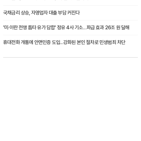
국채금리 상승, 자영업자 대출 부담 커진다
'미·이란 전쟁 틈타 유가 담합' 정유 4사 기소…파급 효과 26조 원 달해
휴대전화 개통에 안면인증 도입...강화된 본인 절차로 민생범죄 차단