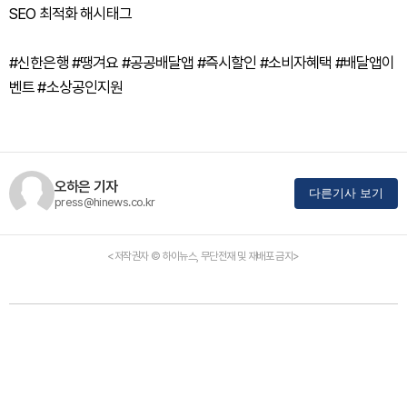
SEO 최적화 해시태그
#신한은행 #땡겨요 #공공배달앱 #즉시할인 #소비자혜택 #배달앱이
벤트 #소상공인지원
오하은 기자
다른기사 보기
press@hinews.co.kr
<저작권자 © 하이뉴스, 무단전재 및 재배포 금지>