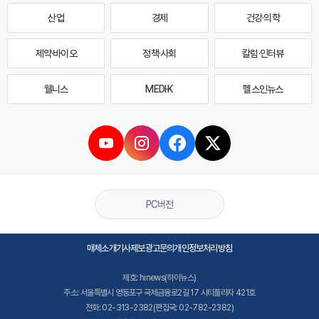
산업
경제
건강·의학
제약·바이오
정책·사회
칼럼·인터뷰
웰니스
MEDI·K
헬스인뉴스
PC버전
매체소개
기사제보
광고문의
개인정보처리방침
제호: hinews(하이뉴스)
주소: 서울특별시 영등포구 국제금융로2길 17 시티플라자 421호
전화: 02-313-2382(편집국: 02-782-2382)