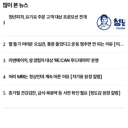
많이 본 뉴스
청년피자, 요기요 주문 고객 대상 프로모션 전개
1
2
팔 들기 어려운 오십견, 통증 줄었다고 운동 멈추면 안 되는 이유 [이병욱 원장 칼럼]
3
리엔에이치, 암경험자 대상 ‘RE:CAN 푸드테라피’ 운영
4
허리 MRI는 정상인데 계속 아픈 이유 [차기용 원장 칼럼]
5
휴가철 건강검진, 금식·복용약 등 사전 확인 필요 [정도감 원장 칼럼]