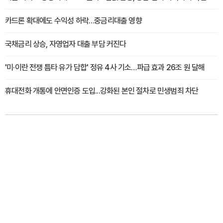
카드론 확대에도 수익성 하락…중금리대출 영향
국채금리 상승, 자영업자 대출 부담 커진다
'미·이란 전쟁 틈타 유가 담합' 정유 4사 기소…파급 효과 26조 원 달해
휴대전화 개통에 안면인증 도입...강화된 본인 절차로 민생범죄 차단