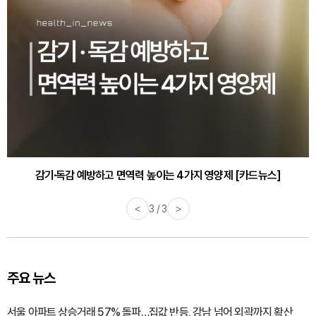
감기·독감 예방하고 면역력 높이는 4가지 영양제 [카드뉴스]
<
3 / 3
>
주요 뉴스
서울 아파트 상승거래 57% 돌파…집값 반등, 강남 넘어 외곽까지 확산