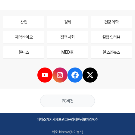
산업
경제
건강·의학
제약·바이오
정책·사회
칼럼·인터뷰
웰니스
MEDI·K
헬스인뉴스
PC버전
매체소개
기사제보
광고문의
개인정보처리방침
제호: hinews(하이뉴스)