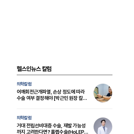
헬스인뉴스 칼럼
의학칼럼
어깨회전근개파열, 손상 정도에 따라
수술 여부 결정해야 [박근민 원장 칼
럼]
의학칼럼
거대 전립선비대증 수술, 재발 가능성
까지 고려한다면? 홀렙수술(HoLEP)