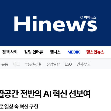
활공간 전반의 AI 혁신 선보여
정책·사회
칼럼·인터뷰
웰니스
MEDIK
헬스인뉴스
유통
테크
부동산·건설
산업일반
ESG
인사·부고
생활공간 전반의 AI 혁신 선보여
로 일상 속 혁신 구현