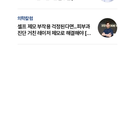
의 원리와 선택 기준 [길건 원장 칼럼]
의학칼럼
셀프 제모 부작용 걱정된다면...피부과
진단 거친 레이저 제모로 해결해야 [변
준석 원장 칼럼]