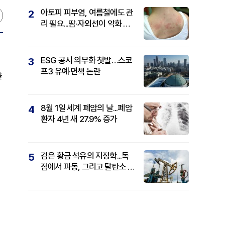
아토피 피부염, 여름철에도 관
2
리 필요...땀·자외선이 악화 요
인
ESG 공시 의무화 첫발…스코
3
프3 유예·면책 논란
을
8월 1일 세계 폐암의 날...폐암
4
환자 4년 새 27.9% 증가
검은 황금 석유의 지정학...독
5
점에서 파동, 그리고 탈탄소 패
권까지