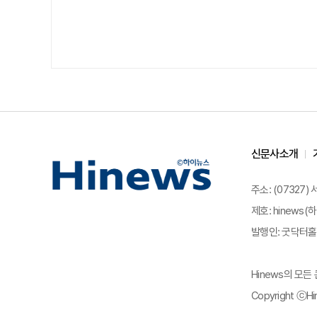
신문사소개
주소: (07327)
제호: hinews(하
발행인: 굿닥터홀딩
Hinews의 모
Copyright ⓒHin