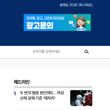
발행일: 2026-08-08(토)
헤드라인
두 번의 법원 판단에도…여성
1
산재 장해 기준 ‘제자리’