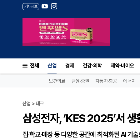
기사제보
삼성전자, ‘KES 2025’서 생
전체
산업
경제
건강·의학
제약·바이오
보건의료
금융·증권
자동차·항공
에너지
산업 > 테크
삼성전자, ‘KES 2025’서 
집·학교·매장 등 다양한 공간에 최적화된 AI 기술