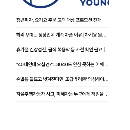
청년피자, 요기요 주문 고객 대상 프로모션 전개
허리 MRI는 정상인데 계속 아픈 이유 [차기용 원장 칼럼]
휴가철 건강검진, 금식·복용약 등 사전 확인 필요 [정도감 원장 칼럼]
"40대인데 오십견?"...3040도 안심 못하는 어깨 유착성 관절낭염
손발톱 들뜨고 벗겨진다면 '조갑박리증' 의심해야 [김철윤 원장 칼럼]
자율주행자동차 사고, 피해자는 누구에게 책임을 물을 수 있을까