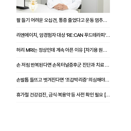
팔 들기 어려운 오십견, 통증 줄었다고 운동 멈추면 안 되는 이유 [이병욱 원장 칼럼]
리엔에이치, 암경험자 대상 ‘RE:CAN 푸드테라피’ 운영
허리 MRI는 정상인데 계속 아픈 이유 [차기용 원장 칼럼]
손 저림 반복된다면 손목터널증후군 진단과 치료 시기 살펴야 [김동현 원장 칼럼]
손발톱 들뜨고 벗겨진다면 '조갑박리증' 의심해야 [김철윤 원장 칼럼]
휴가철 건강검진, 금식·복용약 등 사전 확인 필요 [정도감 원장 칼럼]