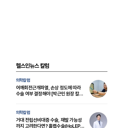
헬스인뉴스 칼럼
의학칼럼
어깨회전근개파열, 손상 정도에 따라
수술 여부 결정해야 [박근민 원장 칼
럼]
의학칼럼
거대 전립선비대증 수술, 재발 가능성
까지 고려한다면? 홀렙수술(HoLEP)