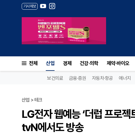
기사제보
전체
산업
경제
건강·의학
제약·바이오
보건의료
금융·증권
자동차·항공
에너지
산업 > 테크
LG전자 웹예능 ‘더럽 프로젝트
tvN에서도 방송