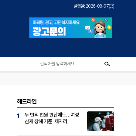
발행일: 2026-08-07(금)
헤드라인
두 번의 법원 판단에도…여성
1
산재 장해 기준 ‘제자리’