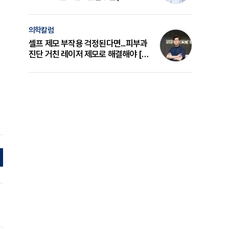
의 원리와 선택 기준 [길건 원장 칼럼]
의학칼럼
셀프 제모 부작용 걱정된다면...피부과
진단 거친 레이저 제모로 해결해야 [변
준석 원장 칼럼]