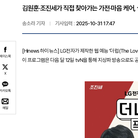
김원훈·조진세가 직접 찾아가는 가전·마음 케어,
송소라 기자
기사입력 :
2025-10-31 17:47
[Hinews 하이뉴스] LG전자가 제작한 웹 예능 ‘더럽(The 
페이스북
이 프로그램은 다음 달 12일 tvN을 통해 지상파 방송으로도 
X
카카오톡
메일