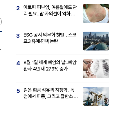
아토피 피부염, 여름철에도 관
2
리 필요...땀·자외선이 악화 요
인
ESG 공시 의무화 첫발…스코
3
프3 유예·면책 논란
.
8월 1일 세계 폐암의 날...폐암
4
환자 4년 새 27.9% 증가
검은 황금 석유의 지정학...독
5
점에서 파동, 그리고 탈탄소 패
권까지