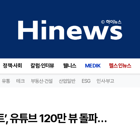
LG전자 웹예능 ‘더럽 프로젝트’, 유튜브 120만 뷰 돌파…tvN에서도 방송
정책·사회
칼럼·인터뷰
웰니스
MEDIK
헬스인뉴스
유통
테크
부동산·건설
산업일반
ESG
인사·부고
’, 유튜브 120만 뷰 돌파…