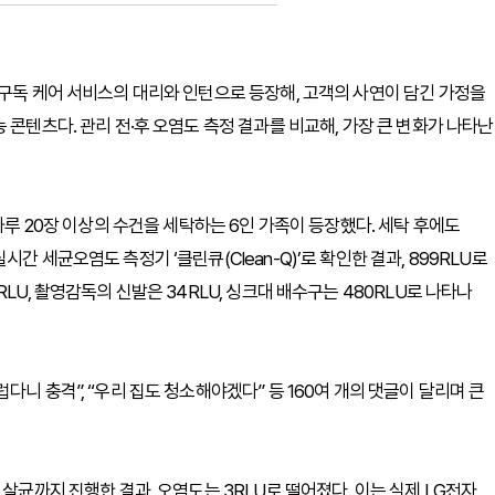
 구독 케어 서비스의 대리와 인턴으로 등장해, 고객의 사연이 담긴 가정을
 콘텐츠다. 관리 전·후 오염도 측정 결과를 비교해, 가장 큰 변화가 나타난
하루 20장 이상의 수건을 세탁하는 6인 가족이 등장했다. 세탁 후에도
간 세균오염도 측정기 ‘클린큐(Clean-Q)’로 확인한 결과, 899RLU로
LU, 촬영감독의 신발은 34RLU, 싱크대 배수구는 480RLU로 나타나
니 충격”, “우리 집도 청소해야겠다” 등 160여 개의 댓글이 달리며 큰
 살균까지 진행한 결과, 오염도는 3RLU로 떨어졌다. 이는 실제 LG전자