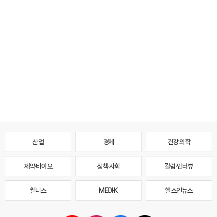
산업
경제
건강·의학
제약·바이오
정책·사회
칼럼·인터뷰
웰니스
MEDI·K
헬스인뉴스