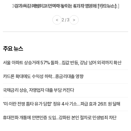
감기·독감 예방하고 면역력 높이는 4가지 영양제 [카드뉴스]
<
3 / 3
>
주요 뉴스
서울 아파트 상승거래 57% 돌파…집값 반등, 강남 넘어 외곽까지 확산
카드론 확대에도 수익성 하락…중금리대출 영향
국채금리 상승, 자영업자 대출 부담 커진다
'미·이란 전쟁 틈타 유가 담합' 정유 4사 기소…파급 효과 26조 원 달해
휴대전화 개통에 안면인증 도입...강화된 본인 절차로 민생범죄 차단