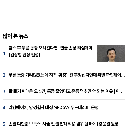
많이 본 뉴스
헬스 후 무릎 통증 오래간다면...연골 손상 의심해야
1
[김상범 원장 칼럼]
2
무릎 통증 가라앉았는데 자꾸 '휘청'...전·후방십자인대 파열 확인해야 [곽우경 원장 칼럼]
3
팔 들기 어려운 오십견, 통증 줄었다고 운동 멈추면 안 되는 이유 [이병욱 원장 칼럼]
4
리엔에이치, 암경험자 대상 ‘RE:CAN 푸드테라피’ 운영
5
손발 다한증 보톡스, 시술 전 원인과 적용 범위 살펴야 [강윤일 원장 칼럼]