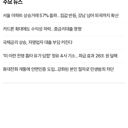
주요 뉴스
서울 아파트 상승거래 57% 돌파…집값 반등, 강남 넘어 외곽까지 확산
카드론 확대에도 수익성 하락…중금리대출 영향
국채금리 상승, 자영업자 대출 부담 커진다
'미·이란 전쟁 틈타 유가 담합' 정유 4사 기소…파급 효과 26조 원 달해
휴대전화 개통에 안면인증 도입...강화된 본인 절차로 민생범죄 차단