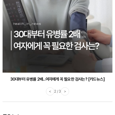
30대부터 유병률 2배...여자에게 꼭 필요한 검사는? [카드뉴스]
감기·독감 예방하고 면역력 높이는 4가지 영양제 [카드뉴스]
<
3 / 3
>