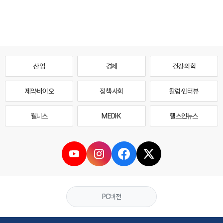
산업
경제
건강·의학
제약·바이오
정책·사회
칼럼·인터뷰
웰니스
MEDI·K
헬스인뉴스
PC버전