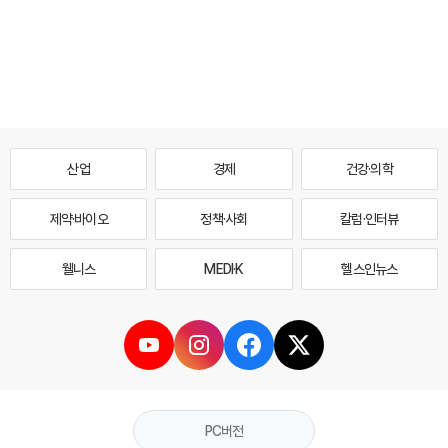
산업
경제
건강·의학
제약·바이오
정책·사회
칼럼·인터뷰
웰니스
MEDI·K
헬스인뉴스
PC버전