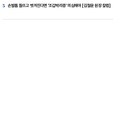
5
손발톱 들뜨고 벗겨진다면 '조갑박리증' 의심해야 [김철윤 원장 칼럼]