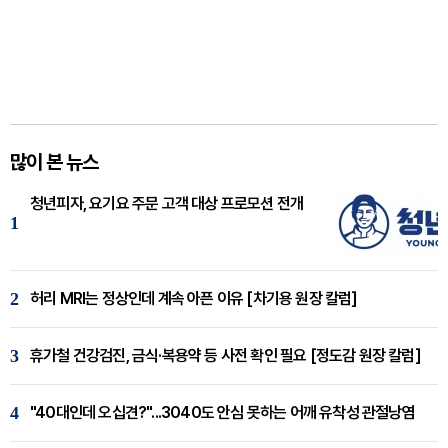
많이 본 뉴스
청년피자, 요기요 주문 고객 대상 프로모션 전개
1
2
허리 MRI는 정상인데 계속 아픈 이유 [차기용 원장 칼럼]
3
휴가철 건강검진, 금식·복용약 등 사전 확인 필요 [정도감 원장 칼럼]
4
"40대인데 오십견?"...3040도 안심 못하는 어깨 유착성 관절낭염