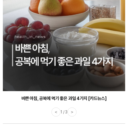
바쁜 아침, 공복에 먹기 좋은 과일 4가지 [카드뉴스]
<
1 / 3
>