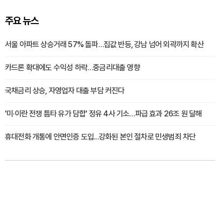
주요 뉴스
서울 아파트 상승거래 57% 돌파…집값 반등, 강남 넘어 외곽까지 확산
카드론 확대에도 수익성 하락…중금리대출 영향
국채금리 상승, 자영업자 대출 부담 커진다
'미·이란 전쟁 틈타 유가 담합' 정유 4사 기소…파급 효과 26조 원 달해
휴대전화 개통에 안면인증 도입...강화된 본인 절차로 민생범죄 차단