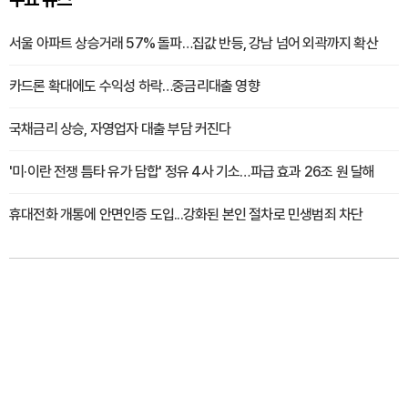
서울 아파트 상승거래 57% 돌파…집값 반등, 강남 넘어 외곽까지 확산
카드론 확대에도 수익성 하락…중금리대출 영향
국채금리 상승, 자영업자 대출 부담 커진다
'미·이란 전쟁 틈타 유가 담합' 정유 4사 기소…파급 효과 26조 원 달해
휴대전화 개통에 안면인증 도입...강화된 본인 절차로 민생범죄 차단