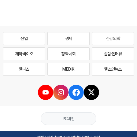
산업
경제
건강·의학
제약·바이오
정책·사회
칼럼·인터뷰
웰니스
MEDI·K
헬스인뉴스
PC버전