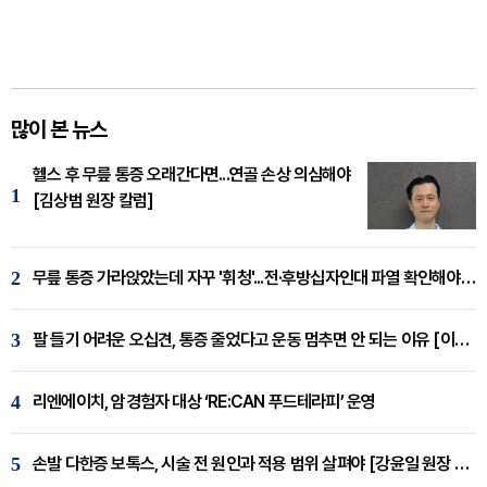
많이 본 뉴스
헬스 후 무릎 통증 오래간다면...연골 손상 의심해야
1
[김상범 원장 칼럼]
2
무릎 통증 가라앉았는데 자꾸 '휘청'...전·후방십자인대 파열 확인해야 [곽우경 원장 칼럼]
3
팔 들기 어려운 오십견, 통증 줄었다고 운동 멈추면 안 되는 이유 [이병욱 원장 칼럼]
4
리엔에이치, 암경험자 대상 ‘RE:CAN 푸드테라피’ 운영
5
손발 다한증 보톡스, 시술 전 원인과 적용 범위 살펴야 [강윤일 원장 칼럼]