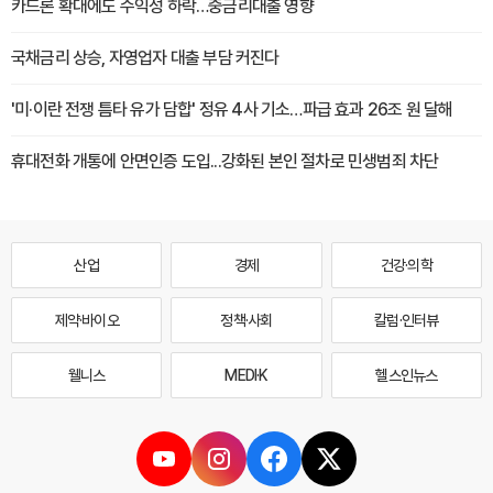
카드론 확대에도 수익성 하락…중금리대출 영향
국채금리 상승, 자영업자 대출 부담 커진다
'미·이란 전쟁 틈타 유가 담합' 정유 4사 기소…파급 효과 26조 원 달해
휴대전화 개통에 안면인증 도입...강화된 본인 절차로 민생범죄 차단
산업
경제
건강·의학
제약·바이오
정책·사회
칼럼·인터뷰
웰니스
MEDI·K
헬스인뉴스