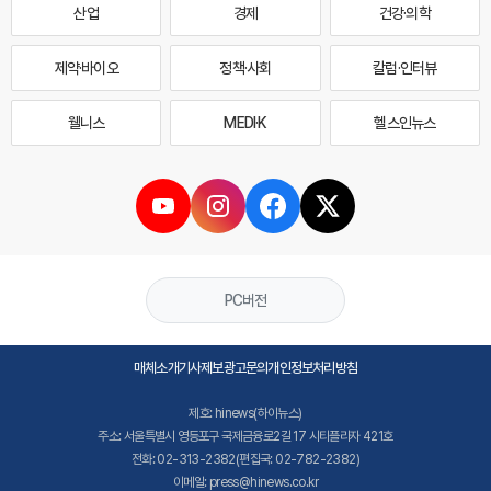
산업
경제
건강·의학
제약·바이오
정책·사회
칼럼·인터뷰
웰니스
MEDI·K
헬스인뉴스
PC버전
매체소개
기사제보
광고문의
개인정보처리방침
제호: hinews(하이뉴스)
주소: 서울특별시 영등포구 국제금융로2길 17 시티플라자 421호
전화: 02-313-2382(편집국: 02-782-2382)
이메일: press@hinews.co.kr