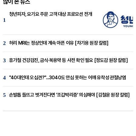
많이 본 뉴스
청년피자, 요기요 주문 고객 대상 프로모션 전개
1
2
허리 MRI는 정상인데 계속 아픈 이유 [차기용 원장 칼럼]
3
휴가철 건강검진, 금식·복용약 등 사전 확인 필요 [정도감 원장 칼럼]
4
"40대인데 오십견?"...3040도 안심 못하는 어깨 유착성 관절낭염
5
손발톱 들뜨고 벗겨진다면 '조갑박리증' 의심해야 [김철윤 원장 칼럼]