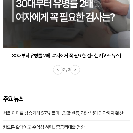
30대부터 유병률 2배...여자에게 꼭 필요한 검사는? [카드뉴스]
감기·독감 예방하고 면역력 높이는 4가지 영양제 [카드뉴스]
<
3 / 3
>
주요 뉴스
서울 아파트 상승거래 57% 돌파…집값 반등, 강남 넘어 외곽까지 확산
카드론 확대에도 수익성 하락…중금리대출 영향