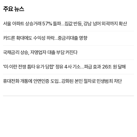
주요 뉴스
서울 아파트 상승거래 57% 돌파…집값 반등, 강남 넘어 외곽까지 확산
카드론 확대에도 수익성 하락…중금리대출 영향
국채금리 상승, 자영업자 대출 부담 커진다
'미·이란 전쟁 틈타 유가 담합' 정유 4사 기소…파급 효과 26조 원 달해
휴대전화 개통에 안면인증 도입...강화된 본인 절차로 민생범죄 차단