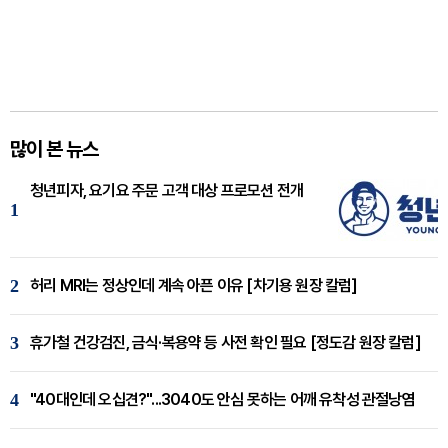
많이 본 뉴스
청년피자, 요기요 주문 고객 대상 프로모션 전개
1
2
허리 MRI는 정상인데 계속 아픈 이유 [차기용 원장 칼럼]
3
휴가철 건강검진, 금식·복용약 등 사전 확인 필요 [정도감 원장 칼럼]
4
"40대인데 오십견?"...3040도 안심 못하는 어깨 유착성 관절낭염