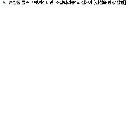
5
손발톱 들뜨고 벗겨진다면 '조갑박리증' 의심해야 [김철윤 원장 칼럼]