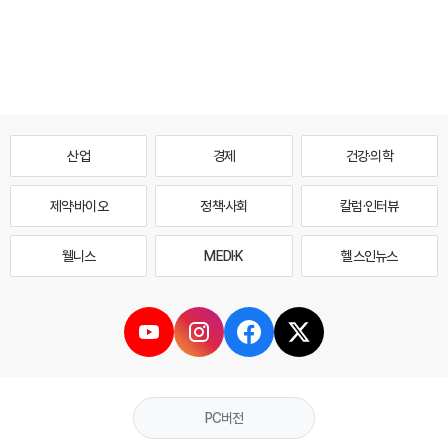
산업
경제
건강·의학
제약·바이오
정책·사회
칼럼·인터뷰
웰니스
MEDI·K
헬스인뉴스
PC버전