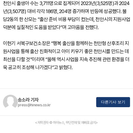
천안시 출생아 수는 3,711명으로 집계되어 2023년(3,525명)과 2024
년(3,507명) 대비 각각 186명, 204명 증가하며 반등에 성공했다. 불
당2동의 한 산모는 “출산 준비 비용 부담이 컸는데, 천안시의 지원사업
덕분에 실질적인 도움을 받았다”며 고마움을 전했다.
이현기 서북구보건소장은 “행복 출산을 함께하는 천안형 산후조리 지
원사업을 통해 출산 친화적이고 아이 키우기 좋은 천안시를 만드는 데
최선을 다할 것”이라며 “올해 역시 사업을 지속 추진해 관련 환경을 더
욱 공고히 조성해 나가겠다”고 밝혔다.
송소라 기자
다른기사 보기
press@hinews.co.kr
<저작권자 © 하이뉴스, 무단전재 및 재배포 금지>