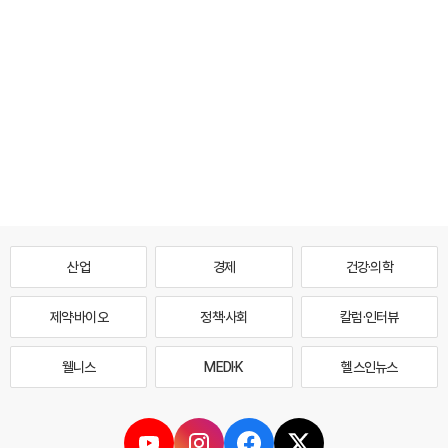
산업
경제
건강·의학
제약·바이오
정책·사회
칼럼·인터뷰
웰니스
MEDI·K
헬스인뉴스