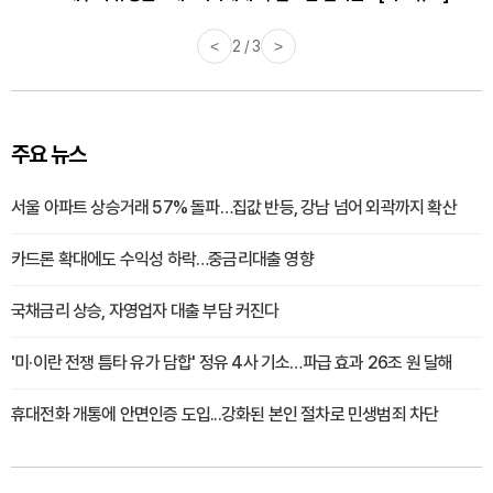
<
2 / 3
>
주요 뉴스
서울 아파트 상승거래 57% 돌파…집값 반등, 강남 넘어 외곽까지 확산
카드론 확대에도 수익성 하락…중금리대출 영향
국채금리 상승, 자영업자 대출 부담 커진다
'미·이란 전쟁 틈타 유가 담합' 정유 4사 기소…파급 효과 26조 원 달해
휴대전화 개통에 안면인증 도입...강화된 본인 절차로 민생범죄 차단