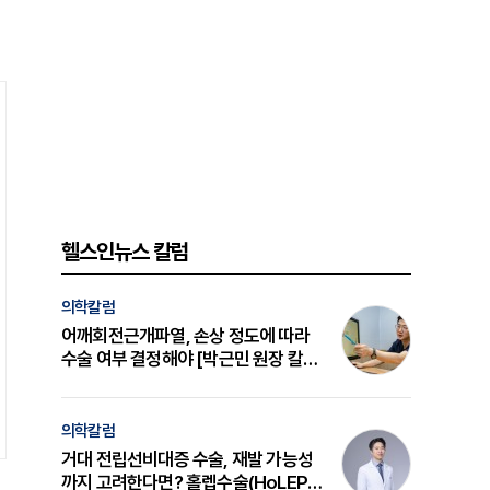
헬스인뉴스 칼럼
의학칼럼
어깨회전근개파열, 손상 정도에 따라
수술 여부 결정해야 [박근민 원장 칼
럼]
의학칼럼
거대 전립선비대증 수술, 재발 가능성
까지 고려한다면? 홀렙수술(HoLEP)