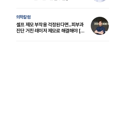
의 원리와 선택 기준 [길건 원장 칼럼]
의학칼럼
셀프 제모 부작용 걱정된다면...피부과
진단 거친 레이저 제모로 해결해야 [변
준석 원장 칼럼]