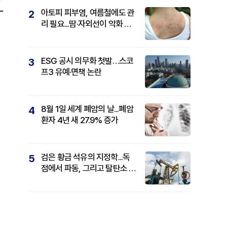
아토피 피부염, 여름철에도 관
2
리 필요...땀·자외선이 악화 요
인
ESG 공시 의무화 첫발…스코
3
프3 유예·면책 논란
8월 1일 세계 폐암의 날...폐암
4
환자 4년 새 27.9% 증가
검은 황금 석유의 지정학...독
5
점에서 파동, 그리고 탈탄소 패
권까지