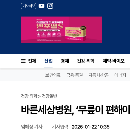
기사제보
바른세상병원, ‘무릎이 편해야 
전체
산업
경제
건강·의학
제약·바이오
보건의료
금융·증권
자동차·항공
에너지
건강·의학 > 건강일반
바른세상병원, ‘무릎이 편해야
임혜정 기자
기사입력 :
2026-01-22 10:35