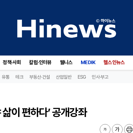
삶이 편하다’ 공개강좌
정책·사회
칼럼·인터뷰
웰니스
MEDIK
헬스인뉴스
유통
테크
부동산·건설
산업일반
ESG
인사·부고
 삶이 편하다’ 공개강좌