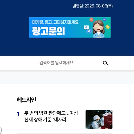
발행일: 2026-08-06(목)
헤드라인
두 번의 법원 판단에도…여성
1
산재 장해 기준 ‘제자리’