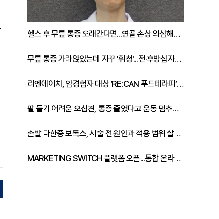
수
헬스 후 무릎 통증 오래간다면...연골 손상 의심해야 [김상범 원장 칼럼]
무릎 통증 가라앉았는데 자꾸 '휘청'...전·후방십자인대 파열 확인해야 [곽우경 원장 칼럼]
리엔에이치, 암경험자 대상 ‘RE:CAN 푸드테라피’ 운영
팔 들기 어려운 오십견, 통증 줄었다고 운동 멈추면 안 되는 이유 [이병욱 원장 칼럼]
손발 다한증 보톡스, 시술 전 원인과 적용 범위 살펴야 [강윤일 원장 칼럼]
MARKETING SWITCH 플랫폼 오픈...통합 온라인 마케팅 서비스 확대