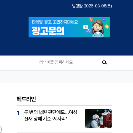
발행일: 2026-08-08(토)
헤드라인
두 번의 법원 판단에도…여성
1
산재 장해 기준 ‘제자리’