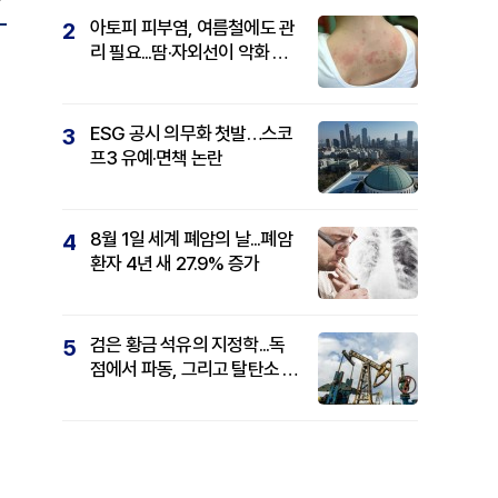
아토피 피부염, 여름철에도 관
2
리 필요...땀·자외선이 악화 요
인
ESG 공시 의무화 첫발…스코
3
프3 유예·면책 논란
8월 1일 세계 폐암의 날...폐암
4
환자 4년 새 27.9% 증가
검은 황금 석유의 지정학...독
5
점에서 파동, 그리고 탈탄소 패
권까지