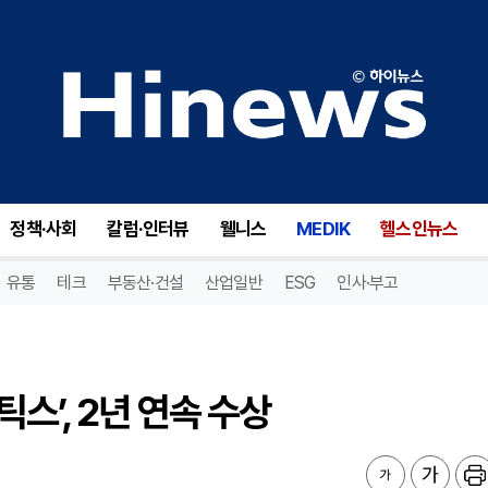
’, 2년 연속 수상
정책·사회
칼럼·인터뷰
웰니스
MEDIK
헬스인뉴스
유통
테크
부동산·건설
산업일반
ESG
인사·부고
스’, 2년 연속 수상