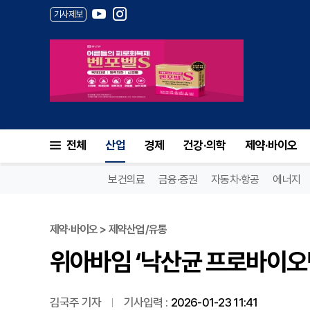
기사제보
위아바임 ‘낙산균 프로바이오틱스
전체
산업
경제
건강·의학
제약·바이오
보건의료
금융·증권
자동차·항공
에너지
제약·바이오 > 제약산업/유통
위아바임 ‘낙산균 프로바이오틱
김국주 기자
기사입력 :
2026-01-23 11:41