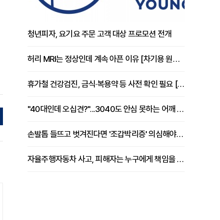
청년피자, 요기요 주문 고객 대상 프로모션 전개
허리 MRI는 정상인데 계속 아픈 이유 [차기용 원장 칼럼]
휴가철 건강검진, 금식·복용약 등 사전 확인 필요 [정도감 원장 칼럼]
"40대인데 오십견?"...3040도 안심 못하는 어깨 유착성 관절낭염
손발톱 들뜨고 벗겨진다면 '조갑박리증' 의심해야 [김철윤 원장 칼럼]
자율주행자동차 사고, 피해자는 누구에게 책임을 물을 수 있을까