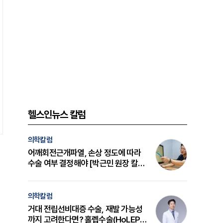
헬스인뉴스 칼럼
의학칼럼
어깨회전근개파열, 손상 정도에 따라
수술 여부 결정해야 [박근민 원장 칼
럼]
의학칼럼
거대 전립선비대증 수술, 재발 가능성
까지 고려한다면? 홀렙수술(HoLEP)