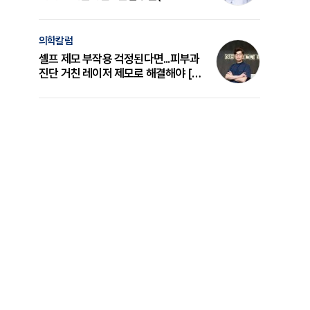
의 원리와 선택 기준 [길건 원장 칼럼]
의학칼럼
셀프 제모 부작용 걱정된다면...피부과
진단 거친 레이저 제모로 해결해야 [변
준석 원장 칼럼]