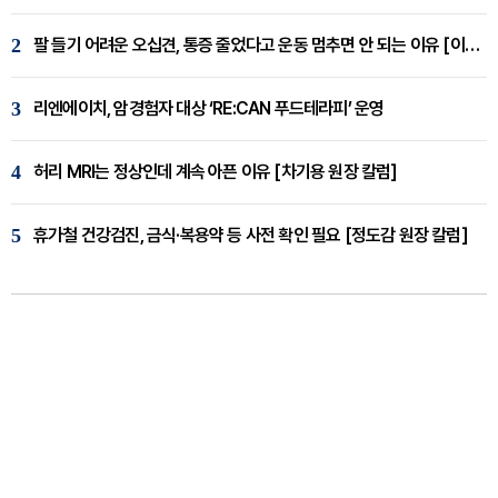
2
팔 들기 어려운 오십견, 통증 줄었다고 운동 멈추면 안 되는 이유 [이병욱 원장 칼럼]
3
리엔에이치, 암경험자 대상 ‘RE:CAN 푸드테라피’ 운영
4
허리 MRI는 정상인데 계속 아픈 이유 [차기용 원장 칼럼]
5
휴가철 건강검진, 금식·복용약 등 사전 확인 필요 [정도감 원장 칼럼]