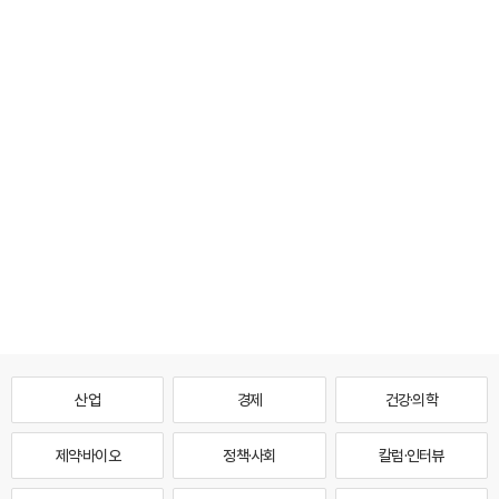
산업
경제
건강·의학
제약·바이오
정책·사회
칼럼·인터뷰