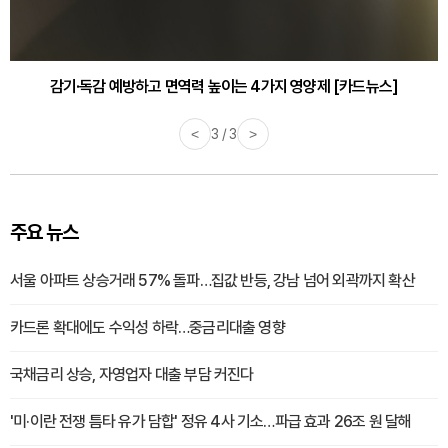
감기·독감 예방하고 면역력 높이는 4가지 영양제 [카드뉴스]
<
3 / 3
>
주요 뉴스
서울 아파트 상승거래 57% 돌파…집값 반등, 강남 넘어 외곽까지 확산
카드론 확대에도 수익성 하락…중금리대출 영향
국채금리 상승, 자영업자 대출 부담 커진다
'미·이란 전쟁 틈타 유가 담합' 정유 4사 기소…파급 효과 26조 원 달해