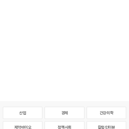
산업
경제
건강·의학
제약·바이오
정책·사회
칼럼·인터뷰