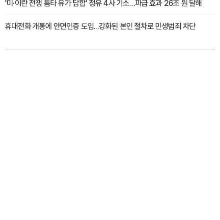
'미·이란 전쟁 틈타 유가 담합' 정유 4사 기소…파급 효과 26조 원 달해
휴대전화 개통에 안면인증 도입...강화된 본인 절차로 민생범죄 차단