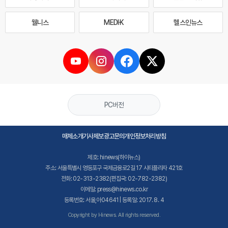
웰니스
MEDI·K
헬스인뉴스
PC버전
매체소개
기사제보
광고문의
개인정보처리방침
제호: hinews(하이뉴스)
주소: 서울특별시 영등포구 국제금융로2길 17 시티플라자 421호
전화: 02-313-2382(편집국: 02-782-2382)
이메일: press@hinews.co.kr
등록번호: 서울,아04641 | 등록일: 2017. 8. 4
Copyright by Hinews. All rights reserved.