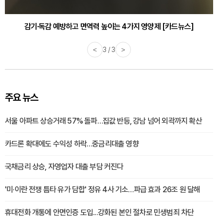
감기·독감 예방하고 면역력 높이는 4가지 영양제 [카드뉴스]
<
3 / 3
>
주요 뉴스
서울 아파트 상승거래 57% 돌파…집값 반등, 강남 넘어 외곽까지 확산
카드론 확대에도 수익성 하락…중금리대출 영향
국채금리 상승, 자영업자 대출 부담 커진다
'미·이란 전쟁 틈타 유가 담합' 정유 4사 기소…파급 효과 26조 원 달해
휴대전화 개통에 안면인증 도입...강화된 본인 절차로 민생범죄 차단