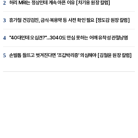
2
허리 MRI는 정상인데 계속 아픈 이유 [차기용 원장 칼럼]
3
휴가철 건강검진, 금식·복용약 등 사전 확인 필요 [정도감 원장 칼럼]
4
"40대인데 오십견?"...3040도 안심 못하는 어깨 유착성 관절낭염
5
손발톱 들뜨고 벗겨진다면 '조갑박리증' 의심해야 [김철윤 원장 칼럼]