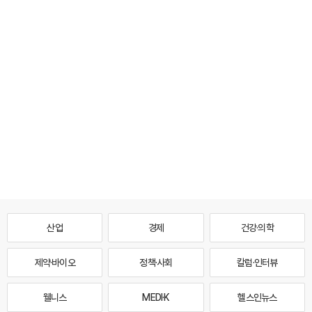
산업
경제
건강·의학
제약·바이오
정책·사회
칼럼·인터뷰
웰니스
MEDI·K
헬스인뉴스