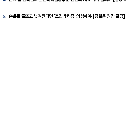
5
손발톱 들뜨고 벗겨진다면 '조갑박리증' 의심해야 [김철윤 원장 칼럼]