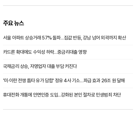
주요 뉴스
서울 아파트 상승거래 57% 돌파…집값 반등, 강남 넘어 외곽까지 확산
카드론 확대에도 수익성 하락…중금리대출 영향
국채금리 상승, 자영업자 대출 부담 커진다
'미·이란 전쟁 틈타 유가 담합' 정유 4사 기소…파급 효과 26조 원 달해
휴대전화 개통에 안면인증 도입...강화된 본인 절차로 민생범죄 차단