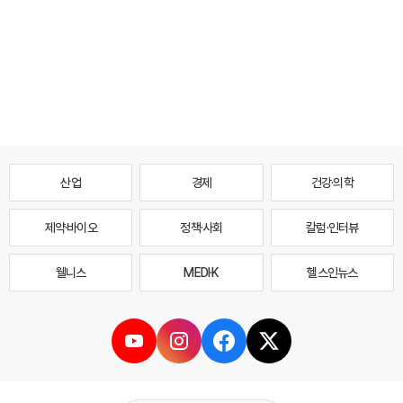
산업
경제
건강·의학
제약·바이오
정책·사회
칼럼·인터뷰
웰니스
MEDI·K
헬스인뉴스