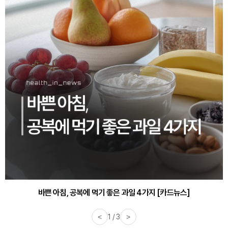
30대부터 유병률 2배...여자에게 꼭 필요한 검사는? [카드뉴스]
<
2 / 3
>