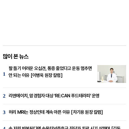
많이 본 뉴스
팔 들기 어려운 오십견, 통증 줄었다고 운동 멈추면
1
안 되는 이유 [이병욱 원장 칼럼]
2
리엔에이치, 암경험자 대상 ‘RE:CAN 푸드테라피’ 운영
3
허리 MRI는 정상인데 계속 아픈 이유 [차기용 원장 칼럼]
4
손 저림 반복된다면 손목터널증후군 진단과 치료 시기 살펴야 [김동현 원장 칼럼]