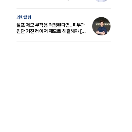
의 원리와 선택 기준 [길건 원장 칼럼]
의학칼럼
셀프 제모 부작용 걱정된다면...피부과
진단 거친 레이저 제모로 해결해야 [변
준석 원장 칼럼]