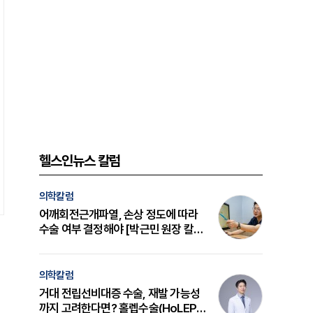
헬스인뉴스 칼럼
의학칼럼
어깨회전근개파열, 손상 정도에 따라
수술 여부 결정해야 [박근민 원장 칼
럼]
의학칼럼
거대 전립선비대증 수술, 재발 가능성
까지 고려한다면? 홀렙수술(HoLEP)