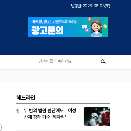
발행일: 2026-08-08(토)
헤드라인
두 번의 법원 판단에도…여성
1
산재 장해 기준 ‘제자리’