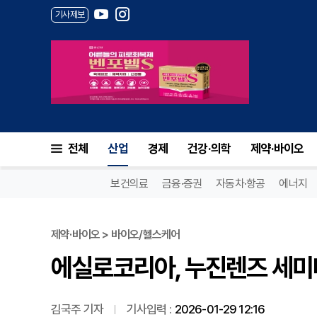
기사제보
에실로코리아, 누진렌즈 세미나
전체
산업
경제
건강·의학
제약·바이오
보건의료
금융·증권
자동차·항공
에너지
제약·바이오 > 바이오/헬스케어
에실로코리아, 누진렌즈 세미나
김국주 기자
기사입력 :
2026-01-29 12:16