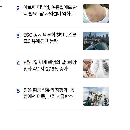
아토피 피부염, 여름철에도 관
2
리 필요...땀·자외선이 악화 요
인
ESG 공시 의무화 첫발…스코
3
프3 유예·면책 논란
8월 1일 세계 폐암의 날...폐암
4
환자 4년 새 27.9% 증가
검은 황금 석유의 지정학...독
5
점에서 파동, 그리고 탈탄소 패
권까지