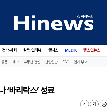
 ‘바리락스’ 성료
정책·사회
칼럼·인터뷰
웰니스
MEDIK
헬스인뉴스
유통
테크
부동산·건설
산업일반
ESG
인사·부고
 ‘바리락스’ 성료