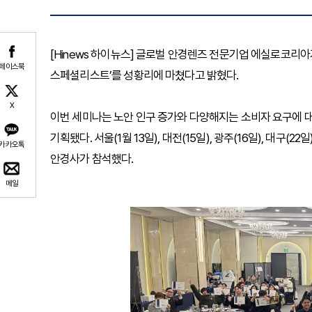
[Hinews 하이뉴스] 글로벌 안경렌즈 전문기업 에실로코리
페이스북
스페셜리스트’를 성황리에 마쳤다고 밝혔다.
X
이번 세미나는 노안 인구 증가와 다양해지는 소비자 요구에 
기획됐다. 서울(1월 13일), 대전(15일), 광주(16일), 대구(
카카오톡
안경사가 참석했다.
메일