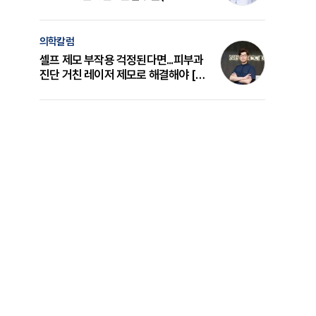
의 원리와 선택 기준 [길건 원장 칼럼]
의학칼럼
셀프 제모 부작용 걱정된다면...피부과
진단 거친 레이저 제모로 해결해야 [변
준석 원장 칼럼]