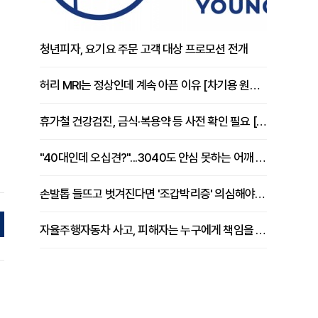
청년피자, 요기요 주문 고객 대상 프로모션 전개
허리 MRI는 정상인데 계속 아픈 이유 [차기용 원장 칼럼]
휴가철 건강검진, 금식·복용약 등 사전 확인 필요 [정도감 원장 칼럼]
"40대인데 오십견?"...3040도 안심 못하는 어깨 유착성 관절낭염
손발톱 들뜨고 벗겨진다면 '조갑박리증' 의심해야 [김철윤 원장 칼럼]
자율주행자동차 사고, 피해자는 누구에게 책임을 물을 수 있을까