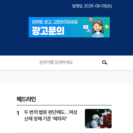
발행일: 2026-08-08(토)
헤드라인
두 번의 법원 판단에도…여성
1
산재 장해 기준 ‘제자리’