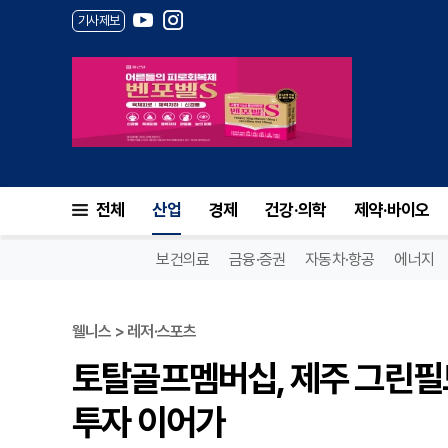
기사제보
전체
산업
경제
건강·의학
제약·바이오
보건의료
금융·증권
자동차·항공
에너지
웰니스 > 레저·스포츠
토탈골프멤버십, 제주 그린필드
투자 이어가