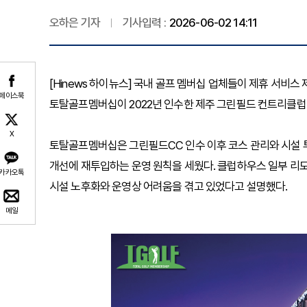
오하은 기자
기사입력 :
2026-06-02 14:11
[Hinews 하이뉴스] 국내 골프 멤버십 업체들이 제휴 서비스
페이스북
토탈골프멤버십이 2022년 인수한 제주 그린필드 컨트리클럽 
X
토탈골프멤버십은 그린필드CC 인수 이후 코스 관리와 시설 
개선에 재투입하는 운영 원칙을 세웠다. 클럽하우스 일부 리모
카카오톡
시설 노후화와 운영상 어려움을 겪고 있었다고 설명했다.
메일