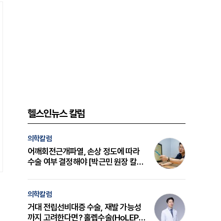
헬스인뉴스 칼럼
의학칼럼
어깨회전근개파열, 손상 정도에 따라
수술 여부 결정해야 [박근민 원장 칼
럼]
의학칼럼
거대 전립선비대증 수술, 재발 가능성
까지 고려한다면? 홀렙수술(HoLEP)