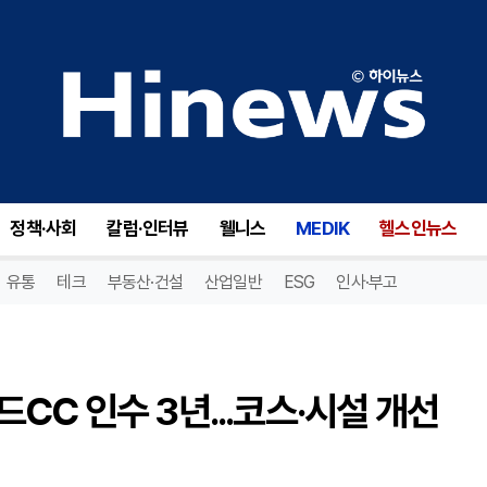
토탈골프멤버십, 제주 그린필드CC 인수 3년...코스·시설 개선 투자 이어가
정책·사회
칼럼·인터뷰
웰니스
MEDIK
헬스인뉴스
유통
테크
부동산·건설
산업일반
ESG
인사·부고
CC 인수 3년...코스·시설 개선