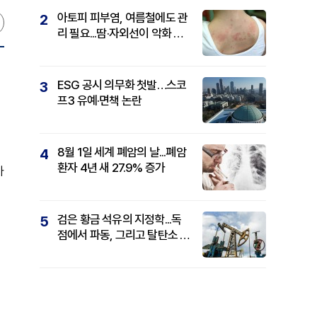
아토피 피부염, 여름철에도 관
2
리 필요...땀·자외선이 악화 요
인
ESG 공시 의무화 첫발…스코
3
프3 유예·면책 논란
8월 1일 세계 폐암의 날...폐암
4
환자 4년 새 27.9% 증가
가
검은 황금 석유의 지정학...독
5
점에서 파동, 그리고 탈탄소 패
권까지