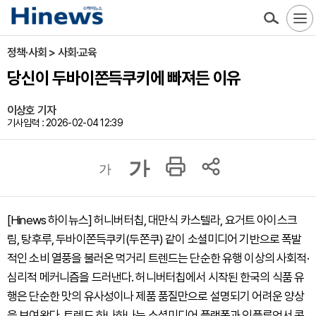
정책·사회 > 사회·교육
당신이 두바이쫀득쿠키에 빠져든 이유
이상호 기자
기사입력 : 2026-02-04 12:39
가
가
[Hinews 하이뉴스] 허니버터칩, 대만식 카스텔라, 요거트 아이스크
림, 탕후루, 두바이쫀득쿠키(두쫀쿠) 같이 소셜미디어 기반으로 폭발
적인 소비 열풍을 불러온 먹거리 트렌드는 단순한 유행 이상의 사회적·
심리적 메커니즘을 드러낸다. 허니버터칩에서 시작된 한국의 식품 유
행은 단순한 맛의 유사성이나 제품 품질만으로 설명되기 어려운 양상
을 보여왔다. 트렌드 하나하나는
소셜미디어 플랫폼과 인플루언서 콘