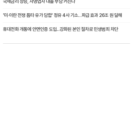
국채금리 상승, 자영업자 대출 부담 커진다
'미·이란 전쟁 틈타 유가 담합' 정유 4사 기소…파급 효과 26조 원 달해
휴대전화 개통에 안면인증 도입...강화된 본인 절차로 민생범죄 차단