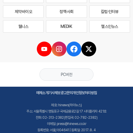
제약·바이오
정책·사회
칼럼·인터뷰
웰니스
MEDI·K
헬스인뉴스
PC버전
매체소개
기사제보
광고문의
개인정보처리방침
제호: hinews(하이뉴스)
주소: 서울특별시 영등포구 국제금융로2길 17 시티플라자 421호
전화: 02-313-2382(편집국: 02-782-2382)
이메일: press@hinews.co.kr
등록번호: 서울,아04641 | 등록일: 2017. 8. 4