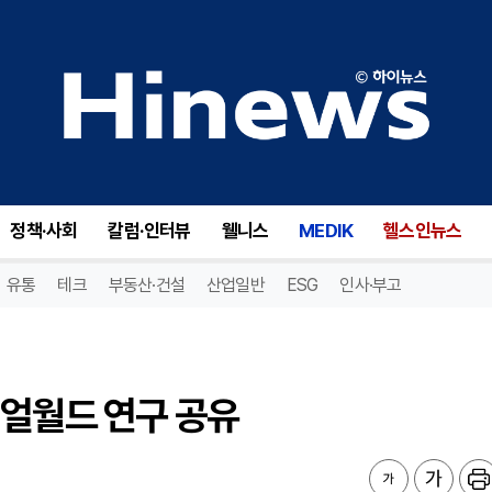
얼월드 연구 공유
정책·사회
칼럼·인터뷰
웰니스
MEDIK
헬스인뉴스
유통
테크
부동산·건설
산업일반
ESG
인사·부고
리얼월드 연구 공유