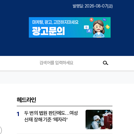
발행일: 2026-08-07(금)
헤드라인
두 번의 법원 판단에도…여성
1
산재 장해 기준 ‘제자리’