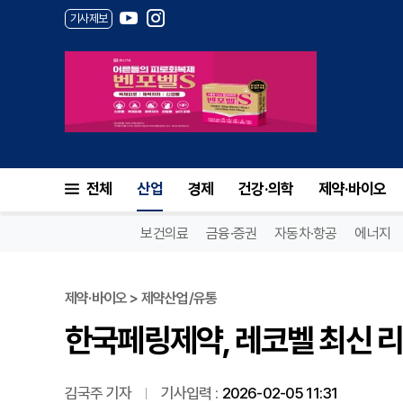
기사제보
한국페링제약, 레코벨 최신 리
전체
산업
경제
건강·의학
제약·바이오
보건의료
금융·증권
자동차·항공
에너지
제약·바이오 > 제약산업/유통
한국페링제약, 레코벨 최신 
김국주 기자
기사입력 :
2026-02-05 11:31