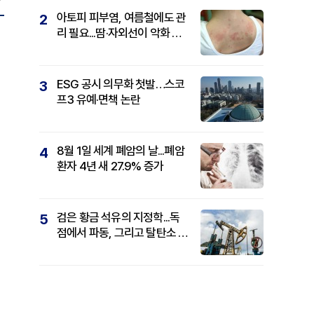
아토피 피부염, 여름철에도 관
2
리 필요...땀·자외선이 악화 요
인
ESG 공시 의무화 첫발…스코
3
프3 유예·면책 논란
8월 1일 세계 폐암의 날...폐암
4
환자 4년 새 27.9% 증가
검은 황금 석유의 지정학...독
5
점에서 파동, 그리고 탈탄소 패
권까지