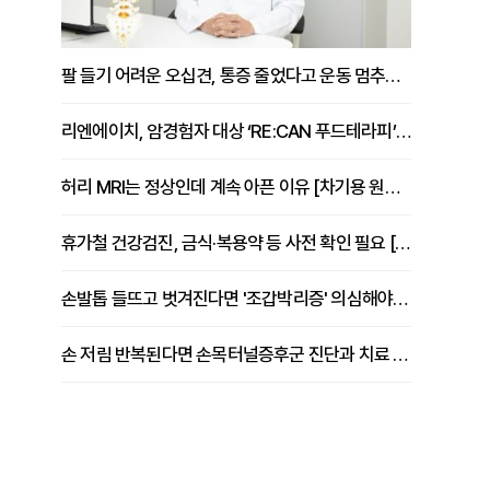
팔 들기 어려운 오십견, 통증 줄었다고 운동 멈추면 안 되는 이유 [이병욱 원장 칼럼]
리엔에이치, 암경험자 대상 ‘RE:CAN 푸드테라피’ 운영
허리 MRI는 정상인데 계속 아픈 이유 [차기용 원장 칼럼]
휴가철 건강검진, 금식·복용약 등 사전 확인 필요 [정도감 원장 칼럼]
손발톱 들뜨고 벗겨진다면 '조갑박리증' 의심해야 [김철윤 원장 칼럼]
손 저림 반복된다면 손목터널증후군 진단과 치료 시기 살펴야 [김동현 원장 칼럼]