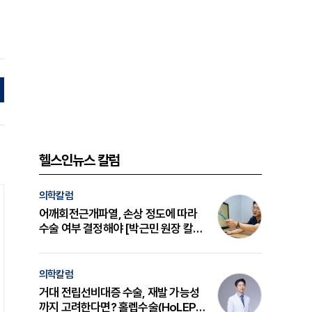
헬스인뉴스 칼럼
의학칼럼
어깨회전근개파열, 손상 정도에 따라
수술 여부 결정해야 [박근민 원장 칼
럼]
의학칼럼
거대 전립선비대증 수술, 재발 가능성
까지 고려한다면? 홀렙수술(HoLEP)