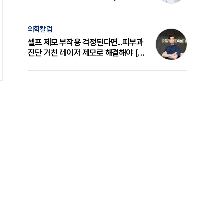
의 원리와 선택 기준 [길건 원장 칼럼]
의학칼럼
셀프 제모 부작용 걱정된다면...피부과
진단 거친 레이저 제모로 해결해야 [변
준석 원장 칼럼]