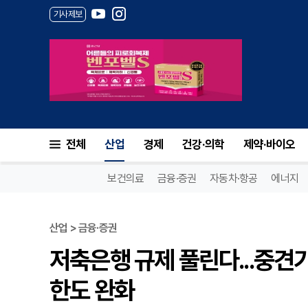
기사제보
전체
산업
경제
건강·의학
제약·바이오
보건의료
금융·증권
자동차·항공
에너지
산업 > 금융·증권
저축은행 규제 풀린다...중
한도 완화