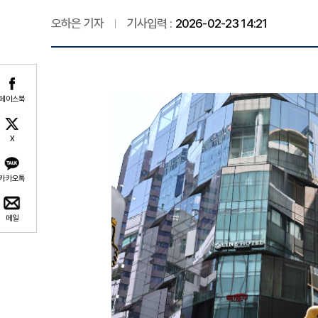
오하은 기자
기사입력 :
2026-02-23 14:21
페이스북
X
카카오톡
메일