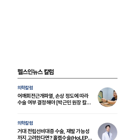
헬스인뉴스 칼럼
의학칼럼
어깨회전근개파열, 손상 정도에 따라
수술 여부 결정해야 [박근민 원장 칼
럼]
의학칼럼
거대 전립선비대증 수술, 재발 가능성
까지 고려한다면? 홀렙수술(HoLEP)