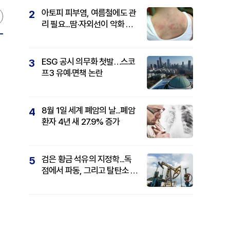
아토피 피부염, 여름철에도 관
2
리 필요...땀·자외선이 악화 요
인
ESG 공시 의무화 첫발…스코
3
프3 유예·면책 논란
8월 1일 세계 폐암의 날...폐암
4
환자 4년 새 27.9% 증가
검은 황금 석유의 지정학...독
5
점에서 파동, 그리고 탈탄소 패
권까지