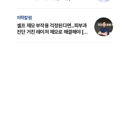
의 원리와 선택 기준 [길건 원장 칼럼]
의학칼럼
셀프 제모 부작용 걱정된다면...피부과
진단 거친 레이저 제모로 해결해야 [변
준석 원장 칼럼]