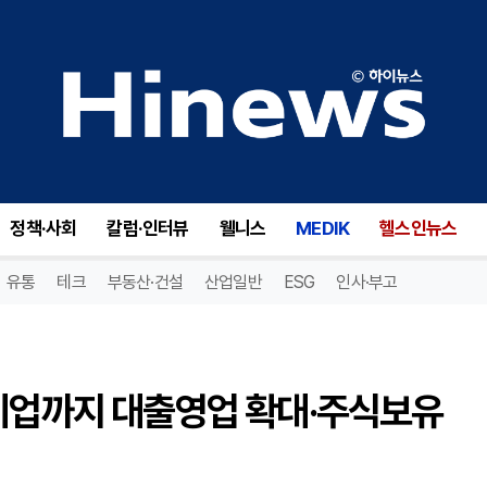
저축은행 규제 풀린다...중견기업까지 대출영업 확대·주식보유 한도 완화
정책·사회
칼럼·인터뷰
웰니스
MEDIK
헬스인뉴스
유통
테크
부동산·건설
산업일반
ESG
인사·부고
견기업까지 대출영업 확대·주식보유