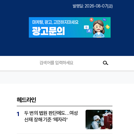
발행일: 2026-08-07(금)
헤드라인
두 번의 법원 판단에도…여성
1
산재 장해 기준 ‘제자리’