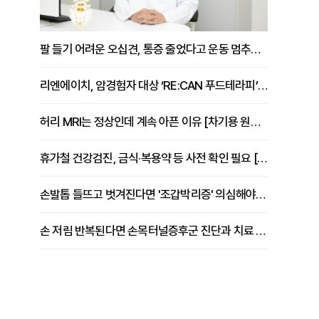
팔 들기 어려운 오십견, 통증 줄었다고 운동 멈추면 안 되는 이유 [이병욱 원장 칼럼]
리엔에이치, 암경험자 대상 ‘RE:CAN 푸드테라피’ 운영
허리 MRI는 정상인데 계속 아픈 이유 [차기용 원장 칼럼]
휴가철 건강검진, 금식·복용약 등 사전 확인 필요 [정도감 원장 칼럼]
손발톱 들뜨고 벗겨진다면 '조갑박리증' 의심해야 [김철윤 원장 칼럼]
손 저림 반복된다면 손목터널증후군 진단과 치료 시기 살펴야 [김동현 원장 칼럼]