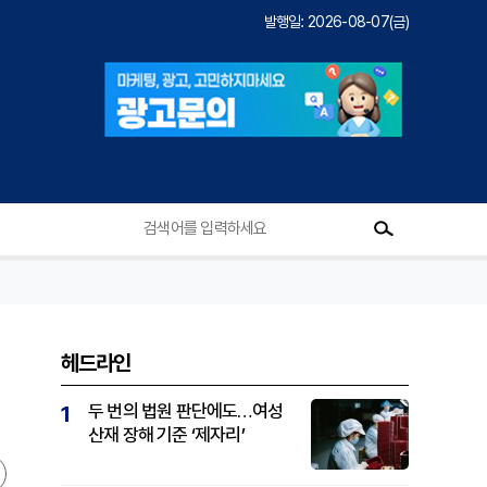
발행일: 2026-08-07(금)
헤드라인
두 번의 법원 판단에도…여성
1
산재 장해 기준 ‘제자리’