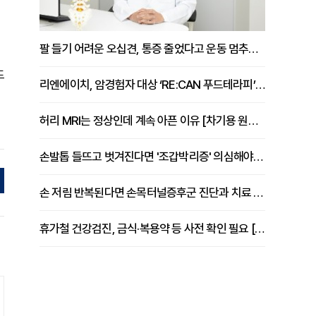
팔 들기 어려운 오십견, 통증 줄었다고 운동 멈추면 안 되는 이유 [이병욱 원장 칼럼]
도
리엔에이치, 암경험자 대상 ‘RE:CAN 푸드테라피’ 운영
허리 MRI는 정상인데 계속 아픈 이유 [차기용 원장 칼럼]
손발톱 들뜨고 벗겨진다면 '조갑박리증' 의심해야 [김철윤 원장 칼럼]
손 저림 반복된다면 손목터널증후군 진단과 치료 시기 살펴야 [김동현 원장 칼럼]
휴가철 건강검진, 금식·복용약 등 사전 확인 필요 [정도감 원장 칼럼]