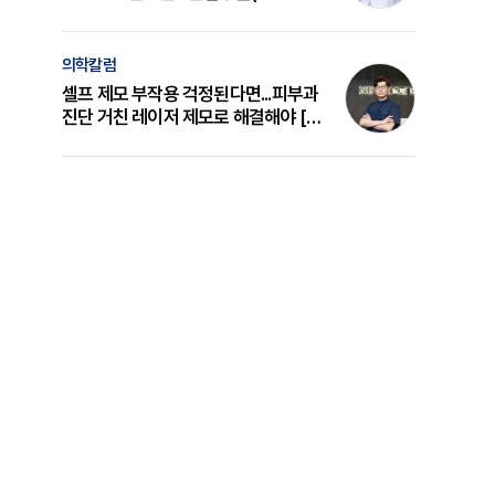
의 원리와 선택 기준 [길건 원장 칼럼]
의학칼럼
셀프 제모 부작용 걱정된다면...피부과
진단 거친 레이저 제모로 해결해야 [변
준석 원장 칼럼]