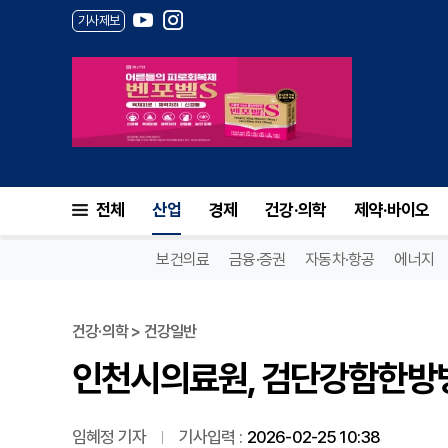
기사제보
인천시의료원, 검단강함한방병
전체
산업
경제
건강·의학
제약·바이오
보건의료
금융·증권
자동차·항공
에너지
건강·의학 > 건강일반
인천시의료원, 검단강함한방
임혜정 기자
기사입력 :
2026-02-25 10:38