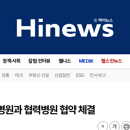
원과 협력병원 협약 체결
정책·사회
칼럼·인터뷰
웰니스
MEDIK
헬스인뉴스
유통
테크
부동산·건설
산업일반
ESG
인사·부고
병원과 협력병원 협약 체결