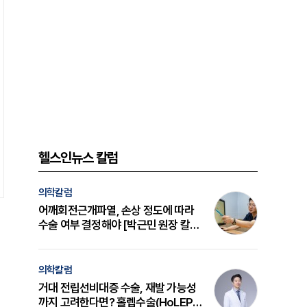
헬스인뉴스 칼럼
의학칼럼
어깨회전근개파열, 손상 정도에 따라
수술 여부 결정해야 [박근민 원장 칼
럼]
의학칼럼
거대 전립선비대증 수술, 재발 가능성
까지 고려한다면? 홀렙수술(HoLEP)