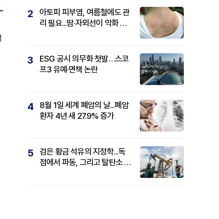
아토피 피부염, 여름철에도 관
2
리 필요...땀·자외선이 악화 요
인
역
ESG 공시 의무화 첫발…스코
3
프3 유예·면책 논란
8월 1일 세계 폐암의 날...폐암
4
환자 4년 새 27.9% 증가
검은 황금 석유의 지정학...독
5
점에서 파동, 그리고 탈탄소 패
권까지