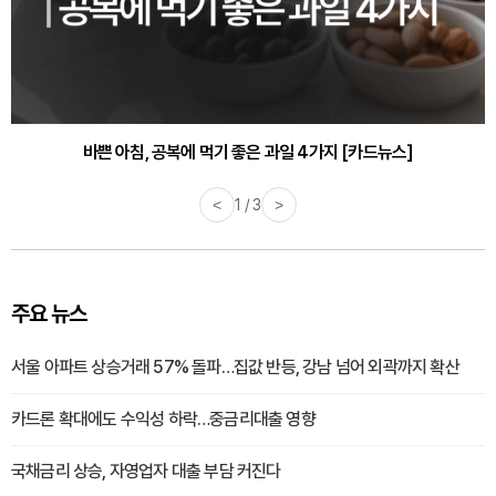
바쁜 아침, 공복에 먹기 좋은 과일 4가지 [카드뉴스]
<
1 / 3
>
주요 뉴스
서울 아파트 상승거래 57% 돌파…집값 반등, 강남 넘어 외곽까지 확산
카드론 확대에도 수익성 하락…중금리대출 영향
국채금리 상승, 자영업자 대출 부담 커진다