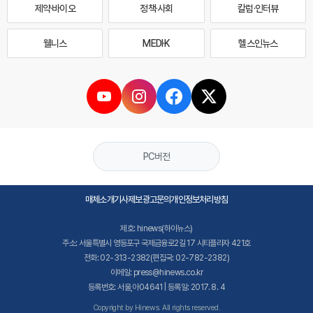
제약·바이오
정책·사회
칼럼·인터뷰
웰니스
MEDI·K
헬스인뉴스
PC버전
매체소개
기사제보
광고문의
개인정보처리방침
제호: hinews(하이뉴스)
주소: 서울특별시 영등포구 국제금융로2길 17 시티플라자 421호
전화: 02-313-2382(편집국: 02-782-2382)
이메일: press@hinews.co.kr
등록번호: 서울,아04641 | 등록일: 2017. 8. 4
Copyright by Hinews. All rights reserved.