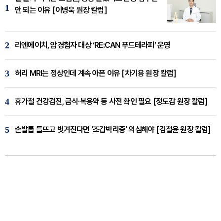
1
안 되는 이유 [이병욱 원장 칼럼]
2
리엔에이치, 암경험자 대상 ‘RE:CAN 푸드테라피’ 운영
3
허리 MRI는 정상인데 계속 아픈 이유 [차기용 원장 칼럼]
4
휴가철 건강검진, 금식·복용약 등 사전 확인 필요 [정도감 원장 칼럼]
5
손발톱 들뜨고 벗겨진다면 '조갑박리증' 의심해야 [김철윤 원장 칼럼]