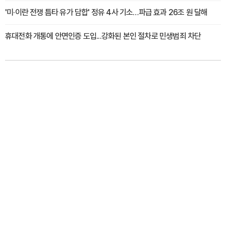
'미·이란 전쟁 틈타 유가 담합' 정유 4사 기소…파급 효과 26조 원 달해
휴대전화 개통에 안면인증 도입...강화된 본인 절차로 민생범죄 차단