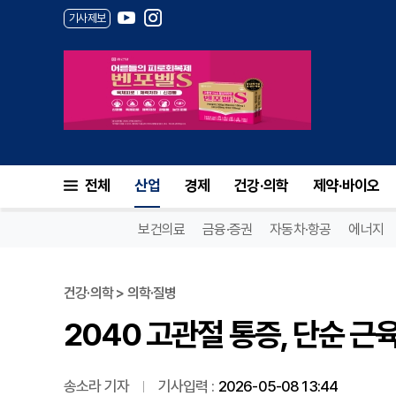
기사제보
2040 고관절 통증, 단순 근육통
전체
산업
경제
건강·의학
제약·바이오
보건의료
금융·증권
자동차·항공
에너지
건강·의학 > 의학·질병
2040 고관절 통증, 단순 근육
송소라 기자
기사입력 :
2026-05-08 13:44