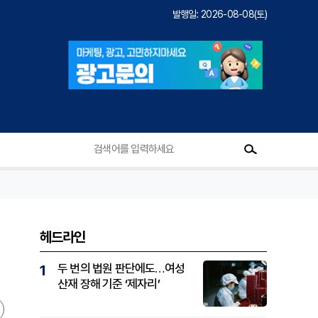
발행일: 2026-08-08(토)
헤드라인
두 번의 법원 판단에도…여성
1
산재 장해 기준 ‘제자리’