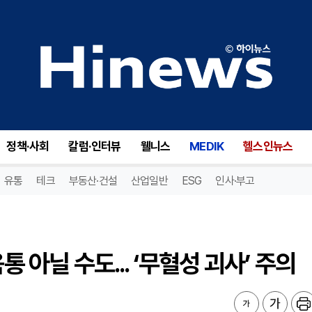
 아닐 수도... ‘무혈성 괴사’ 주의
정책·사회
칼럼·인터뷰
웰니스
MEDIK
헬스인뉴스
유통
테크
부동산·건설
산업일반
ESG
인사·부고
통 아닐 수도... ‘무혈성 괴사’ 주의