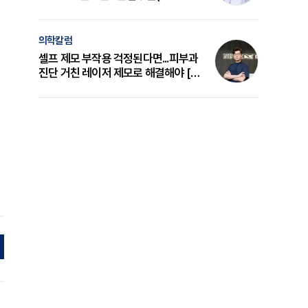
의 원리와 선택 기준 [길건 원장 칼럼]
의학칼럼
셀프 제모 부작용 걱정된다면...피부과
진단 거친 레이저 제모로 해결해야 [변
준석 원장 칼럼]