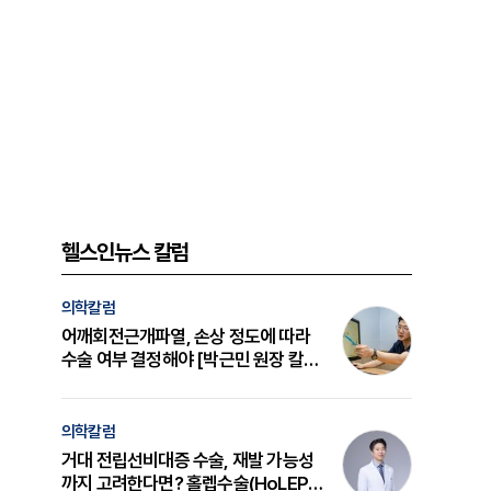
헬스인뉴스 칼럼
의학칼럼
어깨회전근개파열, 손상 정도에 따라
수술 여부 결정해야 [박근민 원장 칼
럼]
의학칼럼
거대 전립선비대증 수술, 재발 가능성
까지 고려한다면? 홀렙수술(HoLEP)