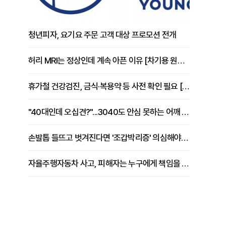
청년피자, 요기요 주문 고객 대상 프로모션 전개
허리 MRI는 정상인데 계속 아픈 이유 [차기용 원장 칼럼]
휴가철 건강검진, 금식·복용약 등 사전 확인 필요 [정도감 원장 칼럼]
"40대인데 오십견?"...3040도 안심 못하는 어깨 유착성 관절낭염
손발톱 들뜨고 벗겨진다면 '조갑박리증' 의심해야 [김철윤 원장 칼럼]
자율주행자동차 사고, 피해자는 누구에게 책임을 물을 수 있을까