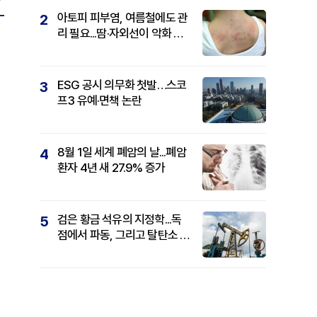
아토피 피부염, 여름철에도 관
2
리 필요...땀·자외선이 악화 요
인
ESG 공시 의무화 첫발…스코
3
프3 유예·면책 논란
8월 1일 세계 폐암의 날...폐암
4
환자 4년 새 27.9% 증가
검은 황금 석유의 지정학...독
5
점에서 파동, 그리고 탈탄소 패
권까지