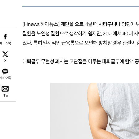
[Hinews 하이뉴스] 계단을 오르내릴 때 사타구니나 엉덩이
질환을 노인성 질환으로 생각하기 쉽지만, 20대에서 40대 
있다. 특히 일시적인 근육통으로 오인해 방치할 경우 관절이 
페이스북
대퇴골두 무혈성 괴사는 고관절을 이루는 대퇴골두에 혈액 공
X
카카오톡
메일