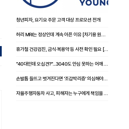
청년피자, 요기요 주문 고객 대상 프로모션 전개
허리 MRI는 정상인데 계속 아픈 이유 [차기용 원장 칼럼]
휴가철 건강검진, 금식·복용약 등 사전 확인 필요 [정도감 원장 칼럼]
"40대인데 오십견?"...3040도 안심 못하는 어깨 유착성 관절낭염
손발톱 들뜨고 벗겨진다면 '조갑박리증' 의심해야 [김철윤 원장 칼럼]
자율주행자동차 사고, 피해자는 누구에게 책임을 물을 수 있을까