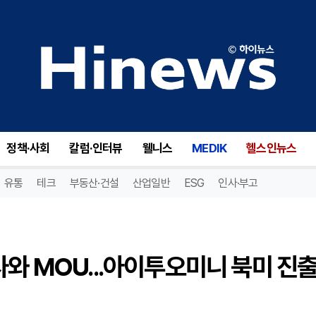
삼일제약, 월마트·CVS 공급사와 MOU...아이투오미니 북미 진출 추진
정책·사회
칼럼·인터뷰
웰니스
MEDIK
헬스인뉴스
유통
테크
부동산·건설
산업일반
ESG
인사·부고
사와 MOU...아이투오미니 북미 진