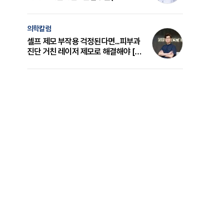
의 원리와 선택 기준 [길건 원장 칼럼]
의학칼럼
셀프 제모 부작용 걱정된다면...피부과
진단 거친 레이저 제모로 해결해야 [변
준석 원장 칼럼]