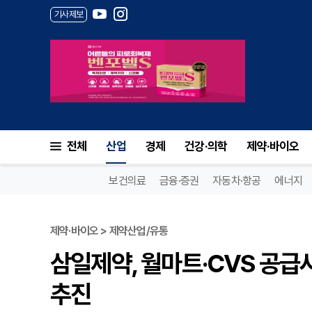
기사제보
전체
산업
경제
건강·의학
제약·바이오
보건의료
금융·증권
자동차·항공
에너지
제약·바이오 > 제약산업/유통
삼일제약, 월마트·CVS 공급
추진