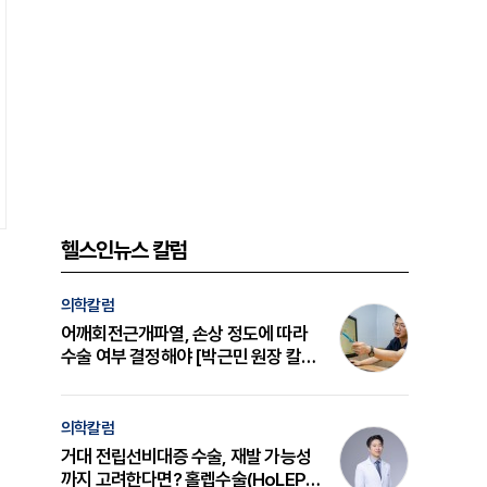
헬스인뉴스 칼럼
의학칼럼
어깨회전근개파열, 손상 정도에 따라
수술 여부 결정해야 [박근민 원장 칼
럼]
의학칼럼
거대 전립선비대증 수술, 재발 가능성
까지 고려한다면? 홀렙수술(HoLEP)