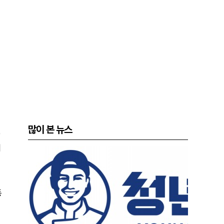
많이 본 뉴스
)
기
등