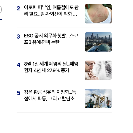
아토피 피부염, 여름철에도 관
2
리 필요...땀·자외선이 악화 요
인
ESG 공시 의무화 첫발…스코
3
프3 유예·면책 논란
8월 1일 세계 폐암의 날...폐암
4
환자 4년 새 27.9% 증가
검은 황금 석유의 지정학...독
5
점에서 파동, 그리고 탈탄소 패
권까지