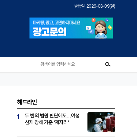
발행일: 2026-08-09(일)
헤드라인
두 번의 법원 판단에도…여성
1
산재 장해 기준 ‘제자리’