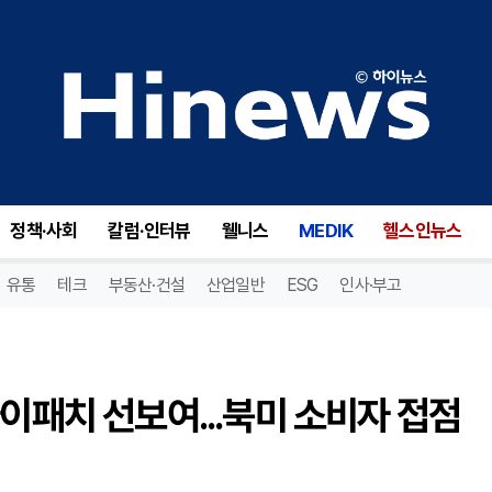
미옥, 코첼라 현장서 K뷰티 아이패치 선보여...북미 소비자 접점 확대
정책·사회
칼럼·인터뷰
웰니스
MEDIK
헬스인뉴스
유통
테크
부동산·건설
산업일반
ESG
인사·부고
이패치 선보여...북미 소비자 접점