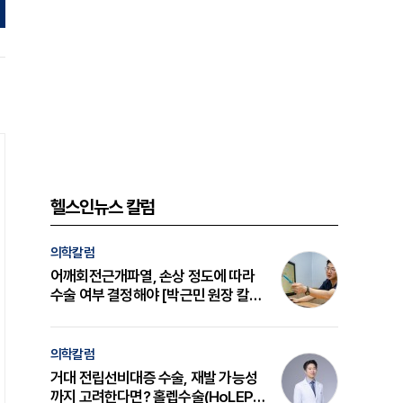
헬스인뉴스 칼럼
의학칼럼
어깨회전근개파열, 손상 정도에 따라
수술 여부 결정해야 [박근민 원장 칼
럼]
의학칼럼
거대 전립선비대증 수술, 재발 가능성
까지 고려한다면? 홀렙수술(HoLEP)