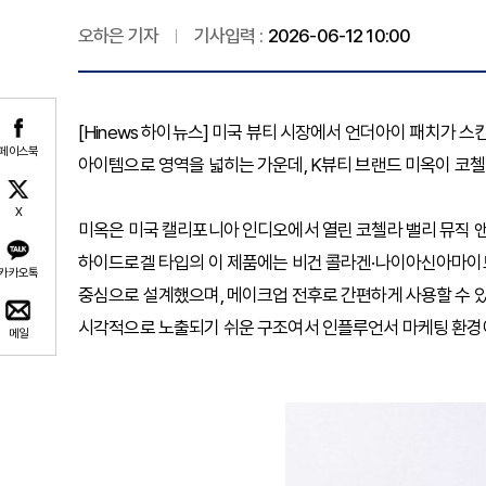
오하은 기자
기사입력 :
2026-06-12 10:00
[Hinews 하이뉴스] 미국 뷰티 시장에서 언더아이 패치가
페이스북
아이템으로 영역을 넓히는 가운데, K뷰티 브랜드 미옥이 코첼
X
미옥은 미국 캘리포니아 인디오에서 열린 코첼라 밸리 뮤직 앤 아
하이드로겔 타입의 이 제품에는 비건 콜라겐·나이아신아마이드
카카오톡
중심으로 설계했으며, 메이크업 전후로 간편하게 사용할 수 
시각적으로 노출되기 쉬운 구조여서 인플루언서 마케팅 환경에
메일