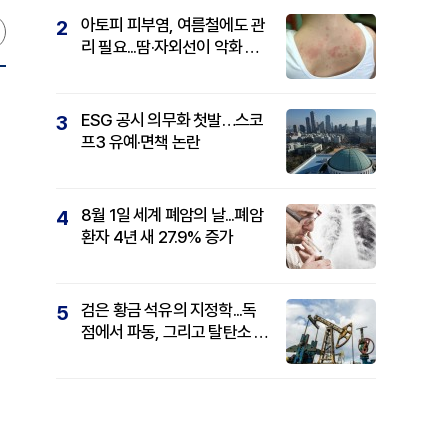
아토피 피부염, 여름철에도 관
2
리 필요...땀·자외선이 악화 요
인
ESG 공시 의무화 첫발…스코
3
프3 유예·면책 논란
8월 1일 세계 폐암의 날...폐암
4
환자 4년 새 27.9% 증가
검은 황금 석유의 지정학...독
5
점에서 파동, 그리고 탈탄소 패
권까지