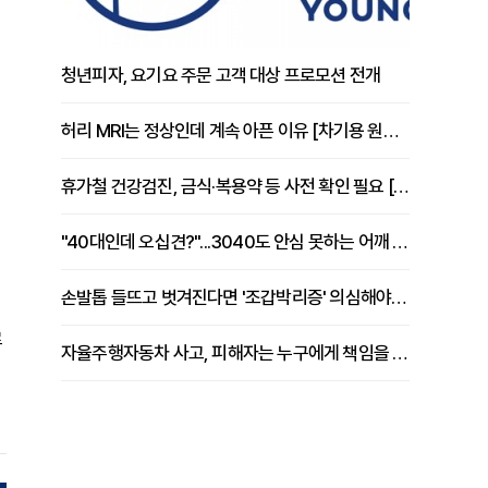
청년피자, 요기요 주문 고객 대상 프로모션 전개
허리 MRI는 정상인데 계속 아픈 이유 [차기용 원장 칼럼]
휴가철 건강검진, 금식·복용약 등 사전 확인 필요 [정도감 원장 칼럼]
"40대인데 오십견?"...3040도 안심 못하는 어깨 유착성 관절낭염
손발톱 들뜨고 벗겨진다면 '조갑박리증' 의심해야 [김철윤 원장 칼럼]
로
자율주행자동차 사고, 피해자는 누구에게 책임을 물을 수 있을까