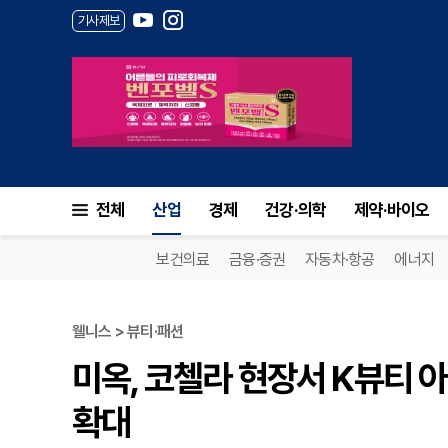
기사제보
전체
산업
경제
건강·의학
제약·바이오
보건의료
금융·증권
자동차·항공
에너지
웰니스 > 뷰티·패션
미옥, 코첼라 현장서 K뷰티 아
확대