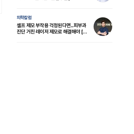
의 원리와 선택 기준 [길건 원장 칼럼]
의학칼럼
셀프 제모 부작용 걱정된다면...피부과
진단 거친 레이저 제모로 해결해야 [변
준석 원장 칼럼]