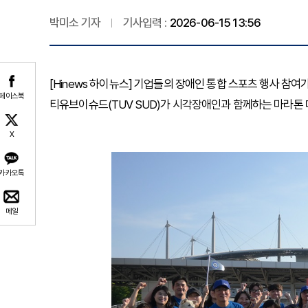
박미소 기자
기사입력 :
2026-06-15 13:56
[Hinews 하이뉴스] 기업들의 장애인 통합 스포츠 행사 참
페이스북
티유브이슈드(TUV SUD)가 시각장애인과 함께하는 마라톤 
X
카카오톡
메일