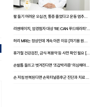
팔 들기 어려운 오십견, 통증 줄었다고 운동 멈추면 안 되는 이유 [이병욱 원장 칼럼]
리엔에이치, 암경험자 대상 ‘RE:CAN 푸드테라피’ 운영
허리 MRI는 정상인데 계속 아픈 이유 [차기용 원장 칼럼]
휴가철 건강검진, 금식·복용약 등 사전 확인 필요 [정도감 원장 칼럼]
손발톱 들뜨고 벗겨진다면 '조갑박리증' 의심해야 [김철윤 원장 칼럼]
손 저림 반복된다면 손목터널증후군 진단과 치료 시기 살펴야 [김동현 원장 칼럼]