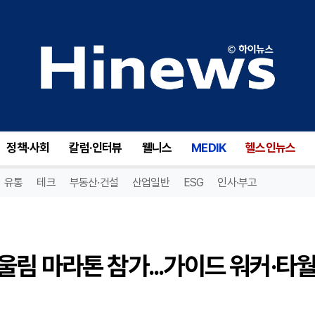
티유브이슈드, 시각장애인 어울림 마라톤 참가...가이드 워커·타월 1000개 후원
정책·사회
칼럼·인터뷰
웰니스
MEDIK
헬스인뉴스
유통
테크
부동산·건설
산업일반
ESG
인사·부고
림 마라톤 참가...가이드 워커·타