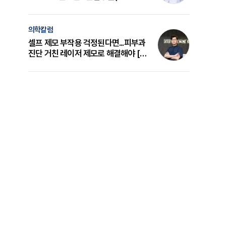
의 원리와 선택 기준 [길건 원장 칼럼]
의학칼럼
셀프 제모 부작용 걱정된다면...피부과
진단 거친 레이저 제모로 해결해야 [변
준석 원장 칼럼]