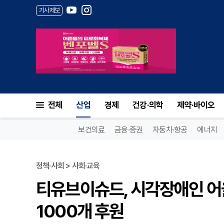
기사제보
전체
산업
경제
건강·의학
제약·바이오
보건의료
금융·증권
자동차·항공
에너지
정책·사회 > 사회·교육
티유브이슈드, 시각장애인 어울
1000개 후원