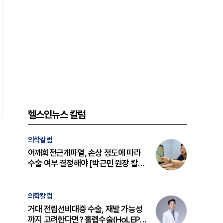
헬스인뉴스 칼럼
의학칼럼
어깨회전근개파열, 손상 정도에 따라
수술 여부 결정해야 [박근민 원장 칼
럼]
의학칼럼
거대 전립선비대증 수술, 재발 가능성
까지 고려한다면? 홀렙수술(HoLEP)