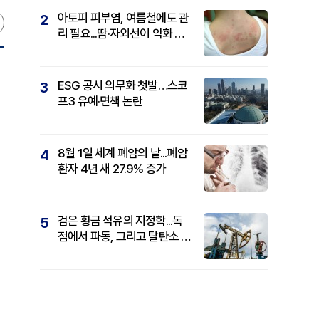
아토피 피부염, 여름철에도 관
2
리 필요...땀·자외선이 악화 요
인
ESG 공시 의무화 첫발…스코
3
프3 유예·면책 논란
8월 1일 세계 폐암의 날...폐암
4
환자 4년 새 27.9% 증가
검은 황금 석유의 지정학...독
5
점에서 파동, 그리고 탈탄소 패
권까지