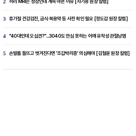
2
허리 MRI는 정상인데 계속 아픈 이유 [차기용 원장 칼럼]
3
휴가철 건강검진, 금식·복용약 등 사전 확인 필요 [정도감 원장 칼럼]
4
"40대인데 오십견?"...3040도 안심 못하는 어깨 유착성 관절낭염
5
손발톱 들뜨고 벗겨진다면 '조갑박리증' 의심해야 [김철윤 원장 칼럼]