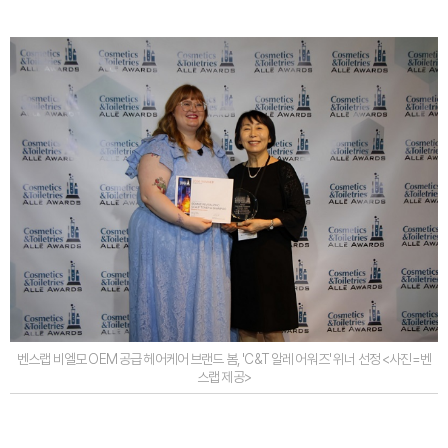
벤스랩 비엘모 OEM 공급 헤어케어 브랜드 봄, 'C&T 알레 어워즈' 위너 선정 <사진=벤
스랩 제공>