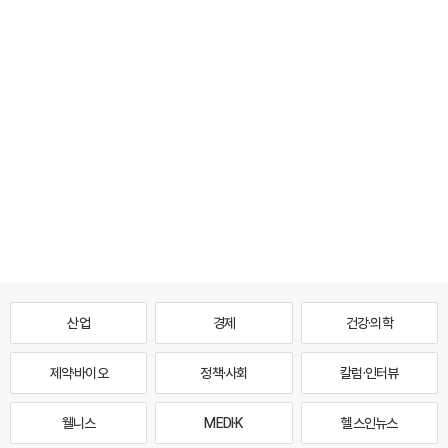
산업
경제
건강·의학
제약·바이오
정책·사회
칼럼·인터뷰
웰니스
MEDI·K
헬스인뉴스