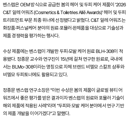
벤스랩은 OEM 방식으로 공급한 봄의 헤어 및 두피 케어 제품이 '2026
C&T 알레 어워즈(Cosmetics & Toiletries Allē Awards)' 헤어 및 두피
트리트먼트 부문 최종 위너에 선정됐다고 밝혔다. C&T 알레 어워즈는
화장품·퍼스널케어 분야의 원료·포뮬러·완제품을 대상으로 기술성과
제품 경쟁력을 평가하는 행사다.
수상 제품에는 벤스랩이 개발한 두피·모발 케어 원료 BLH-308이 적
용됐다. 정종문 교수와 연구진이 15년에 걸쳐 연구한 원료로, 국내에
서는 BLMo-308이라는 명칭으로 자체 브랜드 비엘모 스칼프 샴푸와
비엘모 두피토너에도 활용되고 있다.
정종문 벤스랩 연구소장은 "이번 수상은 봄의 제품이 글로벌 뷰티 어
워즈에서 좋은 평가를 받은 결과이자 벤스랩의 원료와 포뮬러 기술이
해외 제품에 적용된 사례"라며 "두피와 모발 케어 분야에서 연구 기반
의 제품 개발을 이어가겠다"고 말했다.