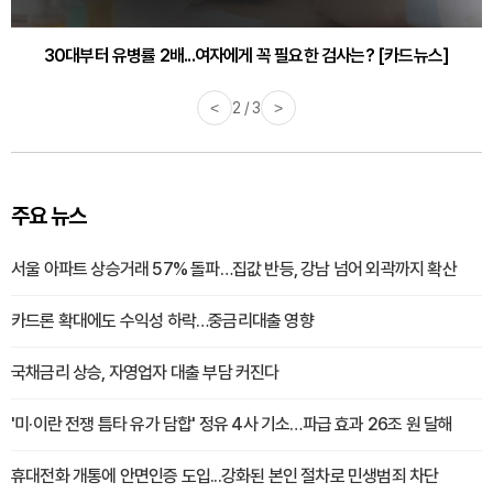
30대부터 유병률 2배...여자에게 꼭 필요한 검사는? [카드뉴스]
감기·독감 예방하고 면역력 높이는 4가지 영양제 [카드뉴스]
<
2 / 3
>
주요 뉴스
서울 아파트 상승거래 57% 돌파…집값 반등, 강남 넘어 외곽까지 확산
카드론 확대에도 수익성 하락…중금리대출 영향
국채금리 상승, 자영업자 대출 부담 커진다
'미·이란 전쟁 틈타 유가 담합' 정유 4사 기소…파급 효과 26조 원 달해
휴대전화 개통에 안면인증 도입...강화된 본인 절차로 민생범죄 차단