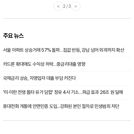
<
2 / 3
>
주요 뉴스
서울 아파트 상승거래 57% 돌파…집값 반등, 강남 넘어 외곽까지 확산
카드론 확대에도 수익성 하락…중금리대출 영향
국채금리 상승, 자영업자 대출 부담 커진다
'미·이란 전쟁 틈타 유가 담합' 정유 4사 기소…파급 효과 26조 원 달해
휴대전화 개통에 안면인증 도입...강화된 본인 절차로 민생범죄 차단