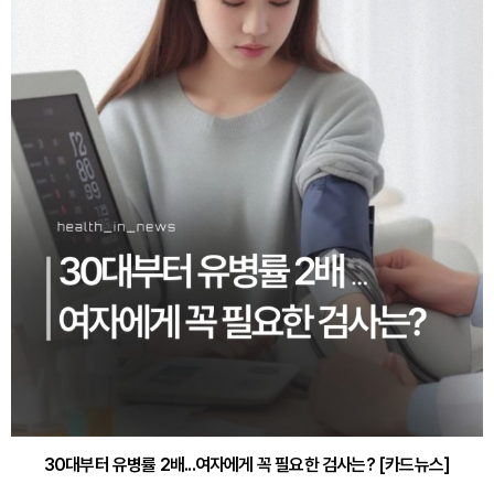
30대부터 유병률 2배...여자에게 꼭 필요한 검사는? [카드뉴스]
감기·독감 예방하고 면역력 높이는 4가지 영양제 [카드뉴스]