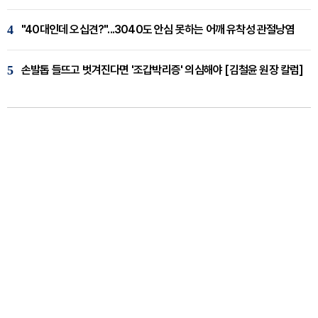
4
"40대인데 오십견?"...3040도 안심 못하는 어깨 유착성 관절낭염
5
손발톱 들뜨고 벗겨진다면 '조갑박리증' 의심해야 [김철윤 원장 칼럼]