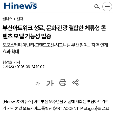
웰니스 > 컬처
부산아트위크 성료, 문화·관광 결합한 체류형 콘
텐츠 모델 가능성 입증
모모스커피·아난티·그랜드조선·시그니엘 부산 참여... 지역 연계
효과 확대
함경호 기자
기사입력 : 2026-06-24 10:07
가
가
[Hinews 하이뉴스] 아트부산 15주년을 기념해 개최된 부산아트위크
가 지난 21일 오프사이트 특별전 《ART ACCENT: Prologue》를 끝으