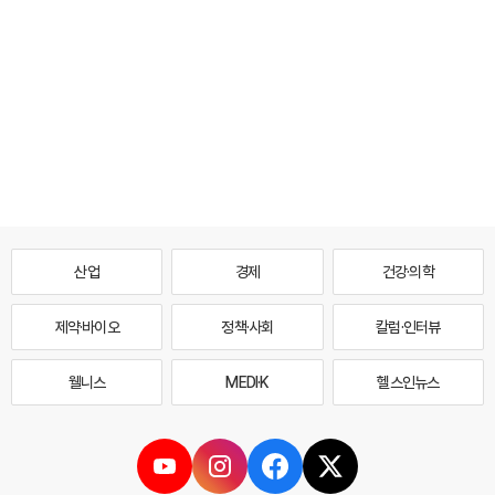
산업
경제
건강·의학
제약·바이오
정책·사회
칼럼·인터뷰
웰니스
MEDI·K
헬스인뉴스