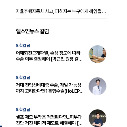
자율주행자동차 사고, 피해자는 누구에게 책임을 물을 수 있을까
헬스인뉴스 칼럼
의학칼럼
어깨회전근개파열, 손상 정도에 따라
수술 여부 결정해야 [박근민 원장 칼
럼]
의학칼럼
거대 전립선비대증 수술, 재발 가능성
까지 고려한다면? 홀렙수술(HoLEP)
의 원리와 선택 기준 [길건 원장 칼럼]
의학칼럼
셀프 제모 부작용 걱정된다면...피부과
진단 거친 레이저 제모로 해결해야 [변