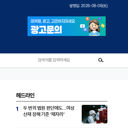
발행일: 2026-08-08(토)
헤드라인
두 번의 법원 판단에도…여성
1
산재 장해 기준 ‘제자리’