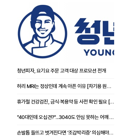
청년피자, 요기요 주문 고객 대상 프로모션 전개
허리 MRI는 정상인데 계속 아픈 이유 [차기용 원장 칼럼]
휴가철 건강검진, 금식·복용약 등 사전 확인 필요 [정도감 원장 칼럼]
"40대인데 오십견?"...3040도 안심 못하는 어깨 유착성 관절낭염
손발톱 들뜨고 벗겨진다면 '조갑박리증' 의심해야 [김철윤 원장 칼럼]