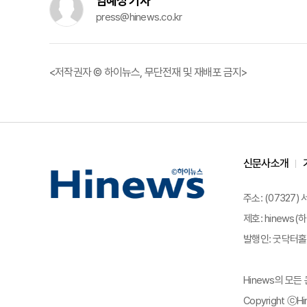
임혜정 기자
press@hinews.co.kr
<저작권자 © 하이뉴스, 무단전재 및 재배포 금지>
신문사소개
주소: (07327)
제호: hinews(하
발행인: 굿닥터홀딩
Hinews의 모
Copyright ⓒHin