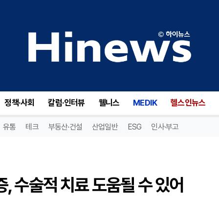
여름철 악화되는 비중격만곡증, 수술적 치료 도움될 수 있어 [고병윤 원장 칼럼]
정책·사회
칼럼·인터뷰
웰니스
MEDIK
헬스인뉴스
유통
테크
부동산·건설
산업일반
ESG
인사·부고
 수술적 치료 도움될 수 있어