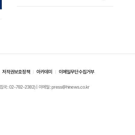
준석 원장 칼럼]
저작권보호정책
아카데미
이메일무단수집거부
02-782-2382) | 이메일: press@hinews.co.kr