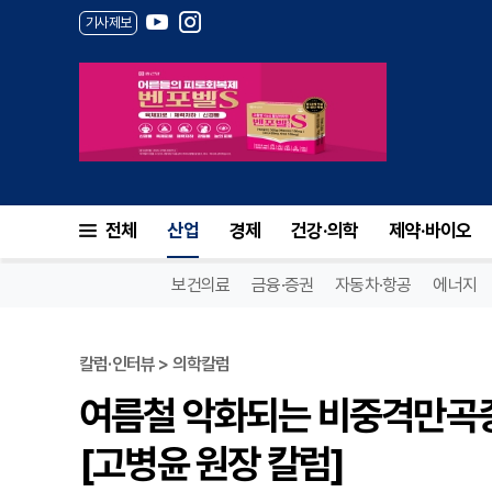
기사제보
전체
산업
경제
건강·의학
제약·바이오
보건의료
금융·증권
자동차·항공
에너지
칼럼·인터뷰 > 의학칼럼
여름철 악화되는 비중격만곡증,
[고병윤 원장 칼럼]