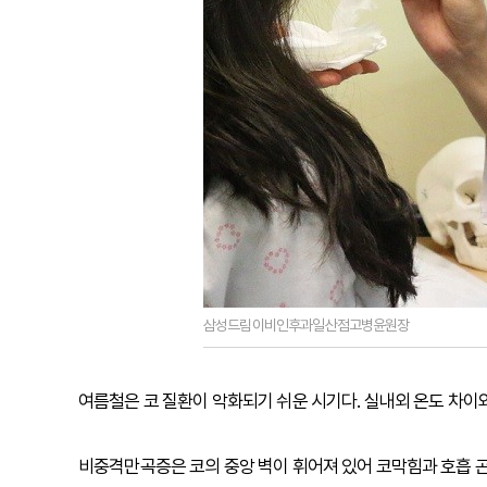
삼성드림이비인후과일산점고병윤원장
여름철은 코 질환이 악화되기 쉬운 시기다. 실내외 온도 차이
비중격만곡증은 코의 중앙 벽이 휘어져 있어 코막힘과 호흡 