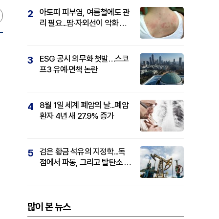
아토피 피부염, 여름철에도 관
2
리 필요...땀·자외선이 악화 요
인
ESG 공시 의무화 첫발…스코
3
프3 유예·면책 논란
8월 1일 세계 폐암의 날...폐암
4
환자 4년 새 27.9% 증가
검은 황금 석유의 지정학...독
5
점에서 파동, 그리고 탈탄소 패
권까지
많이 본 뉴스