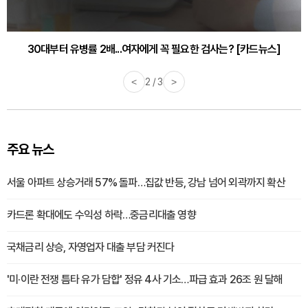
30대부터 유병률 2배...여자에게 꼭 필요한 검사는? [카드뉴스]
감기·독감 예방하고 면역력 높이는 4가지 영양제 [카드뉴스]
<
2 / 3
>
주요 뉴스
서울 아파트 상승거래 57% 돌파…집값 반등, 강남 넘어 외곽까지 확산
카드론 확대에도 수익성 하락…중금리대출 영향
국채금리 상승, 자영업자 대출 부담 커진다
'미·이란 전쟁 틈타 유가 담합' 정유 4사 기소…파급 효과 26조 원 달해