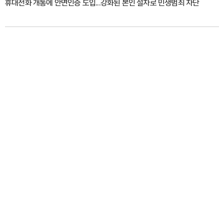
휴대전화 개통에 안면인증 도입...강화된 본인 절차로 민생범죄 차단