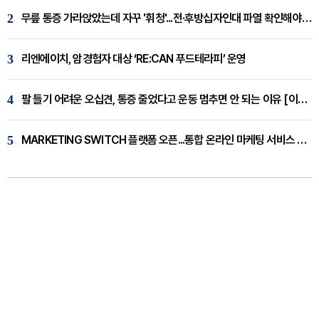
2
무릎 통증 가라앉았는데 자꾸 '휘청'...전·후방십자인대 파열 확인해야 [곽우경 원장 칼럼]
3
리엔에이치, 암경험자 대상 ‘RE:CAN 푸드테라피’ 운영
4
팔 들기 어려운 오십견, 통증 줄었다고 운동 멈추면 안 되는 이유 [이병욱 원장 칼럼]
5
MARKETING SWITCH 플랫폼 오픈...통합 온라인 마케팅 서비스 확대