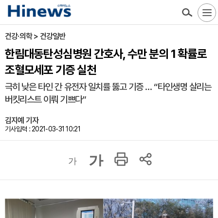
건강·의학 > 건강일반
한림대동탄성심병원 간호사, 수만 분의 1 확률로
조혈모세포 기증 실천
극히 낮은 타인 간 유전자 일치률 뚫고 기증 … “타인생명 살리는
버킷리스트 이뤄 기쁘다”
김지예 기자
기사입력 : 2021-03-31 10:21
가
가