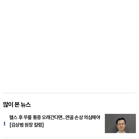
많이 본 뉴스
헬스 후 무릎 통증 오래간다면...연골 손상 의심해야
1
[김상범 원장 칼럼]