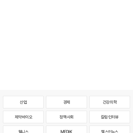
산업
경제
건강·의학
제약·바이오
정책·사회
칼럼·인터뷰
웰니스
MEDI·K
헬스인뉴스