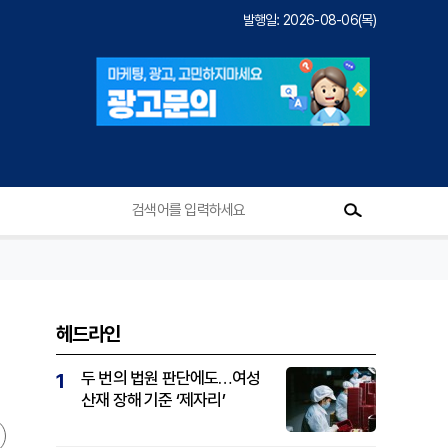
발행일: 2026-08-06(목)
헤드라인
두 번의 법원 판단에도…여성
1
산재 장해 기준 ‘제자리’