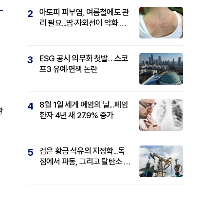
아토피 피부염, 여름철에도 관
2
리 필요...땀·자외선이 악화 요
인
ESG 공시 의무화 첫발…스코
3
프3 유예·면책 논란
8월 1일 세계 폐암의 날...폐암
4
할
환자 4년 새 27.9% 증가
검은 황금 석유의 지정학...독
5
점에서 파동, 그리고 탈탄소 패
권까지