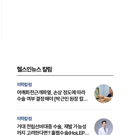
헬스인뉴스 칼럼
의학칼럼
어깨회전근개파열, 손상 정도에 따라
수술 여부 결정해야 [박근민 원장 칼
럼]
의학칼럼
거대 전립선비대증 수술, 재발 가능성
까지 고려한다면? 홀렙수술(HoLEP)