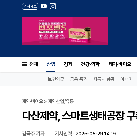
기사제보
다산제약, 스마트생태공장 구축
전체
산업
경제
건강·의학
제약·바이오
보건의료
금융·증권
자동차·항공
에너지
제약·바이오 > 제약산업/유통
다산제약, 스마트생태공장 구
김국주 기자
기사입력 :
2025-05-29 14:19