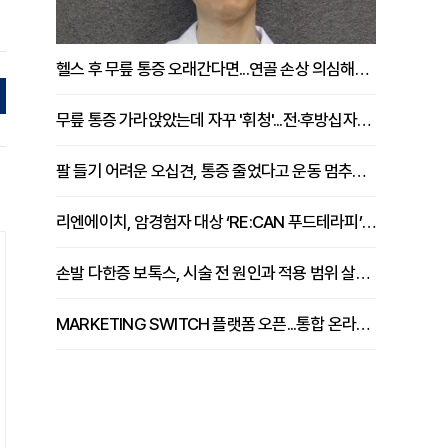
헬스 후 무릎 통증 오래간다면...연골 손상 의심해야 [김상범 원장 칼럼]
무릎 통증 가라앉았는데 자꾸 '휘청'...전·후방십자인대 파열 확인해야 [곽우경 원장 칼럼]
팔 들기 어려운 오십견, 통증 줄었다고 운동 멈추면 안 되는 이유 [이병욱 원장 칼럼]
리엔에이치, 암경험자 대상 ‘RE:CAN 푸드테라피’ 운영
손발 다한증 보톡스, 시술 전 원인과 적용 범위 살펴야 [강윤일 원장 칼럼]
MARKETING SWITCH 플랫폼 오픈...통합 온라인 마케팅 서비스 확대