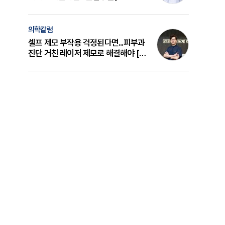
의 원리와 선택 기준 [길건 원장 칼럼]
의학칼럼
셀프 제모 부작용 걱정된다면...피부과
진단 거친 레이저 제모로 해결해야 [변
준석 원장 칼럼]