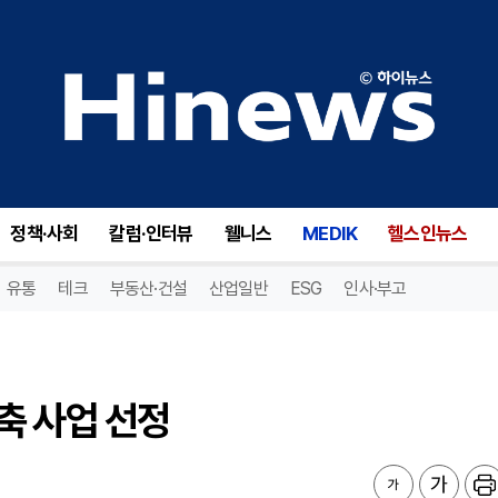
 사업 선정
정책·사회
칼럼·인터뷰
웰니스
MEDIK
헬스인뉴스
유통
테크
부동산·건설
산업일반
ESG
인사·부고
축 사업 선정