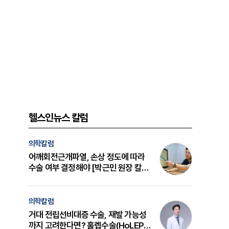
헬스인뉴스 칼럼
의학칼럼
어깨회전근개파열, 손상 정도에 따라
수술 여부 결정해야 [박근민 원장 칼
럼]
의학칼럼
거대 전립선비대증 수술, 재발 가능성
까지 고려한다면? 홀렙수술(HoLEP)