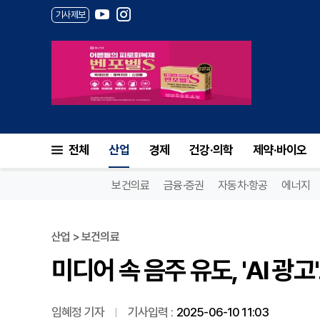
기사제보
미디어 속 음주 유도, 'AI 광고
전체
산업
경제
건강·의학
제약·바이오
보건의료
금융·증권
자동차·항공
에너지
산업 > 보건의료
미디어 속 음주 유도, 'AI 광
임혜정 기자
기사입력 :
2025-06-10 11:03