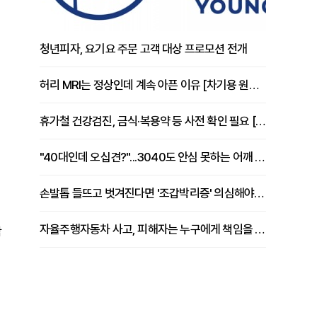
청년피자, 요기요 주문 고객 대상 프로모션 전개
허리 MRI는 정상인데 계속 아픈 이유 [차기용 원장 칼럼]
휴가철 건강검진, 금식·복용약 등 사전 확인 필요 [정도감 원장 칼럼]
"40대인데 오십견?"...3040도 안심 못하는 어깨 유착성 관절낭염
손발톱 들뜨고 벗겨진다면 '조갑박리증' 의심해야 [김철윤 원장 칼럼]
자율주행자동차 사고, 피해자는 누구에게 책임을 물을 수 있을까
작