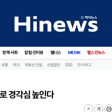
'로 경각심 높인다
정책·사회
칼럼·인터뷰
웰니스
MEDIK
헬스인뉴스
유통
테크
부동산·건설
산업일반
ESG
인사·부고
고'로 경각심 높인다