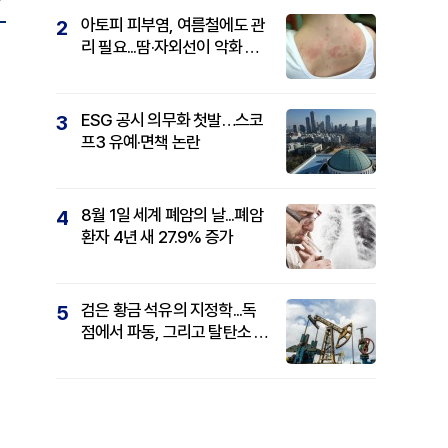
아토피 피부염, 여름철에도 관
2
리 필요...땀·자외선이 악화 요
인
ESG 공시 의무화 첫발…스코
3
프3 유예·면책 논란
8월 1일 세계 폐암의 날...폐암
4
환자 4년 새 27.9% 증가
검은 황금 석유의 지정학...독
5
점에서 파동, 그리고 탈탄소 패
권까지