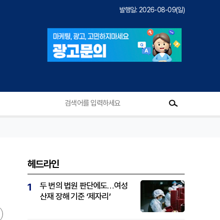
발행일: 2026-08-09(일)
헤드라인
두 번의 법원 판단에도…여성
1
산재 장해 기준 ‘제자리’