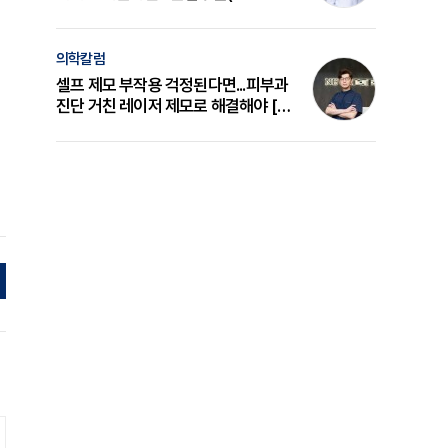
의 원리와 선택 기준 [길건 원장 칼럼]
의학칼럼
셀프 제모 부작용 걱정된다면...피부과
진단 거친 레이저 제모로 해결해야 [변
준석 원장 칼럼]