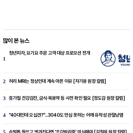
많이 본 뉴스
청년피자, 요기요 주문 고객 대상 프로모션 전개
1
2
허리 MRI는 정상인데 계속 아픈 이유 [차기용 원장 칼럼]
3
휴가철 건강검진, 금식·복용약 등 사전 확인 필요 [정도감 원장 칼럼]
4
"40대인데 오십견?"...3040도 안심 못하는 어깨 유착성 관절낭염
5
손발톱 들뜨고 벗겨진다면 '조갑박리증' 의심해야 [김철윤 원장 칼럼]