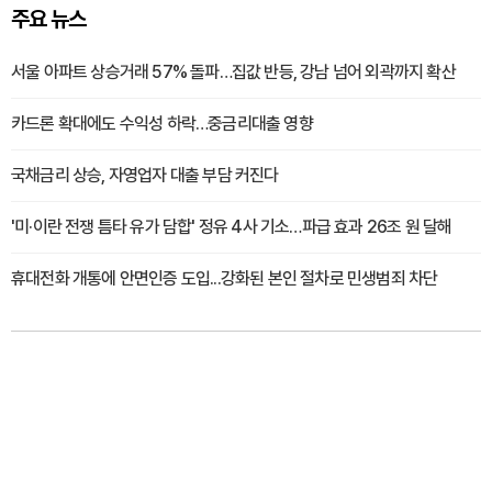
주요 뉴스
서울 아파트 상승거래 57% 돌파…집값 반등, 강남 넘어 외곽까지 확산
카드론 확대에도 수익성 하락…중금리대출 영향
국채금리 상승, 자영업자 대출 부담 커진다
'미·이란 전쟁 틈타 유가 담합' 정유 4사 기소…파급 효과 26조 원 달해
휴대전화 개통에 안면인증 도입...강화된 본인 절차로 민생범죄 차단