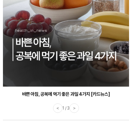
바쁜 아침, 공복에 먹기 좋은 과일 4가지 [카드뉴스]
<
1 / 3
>