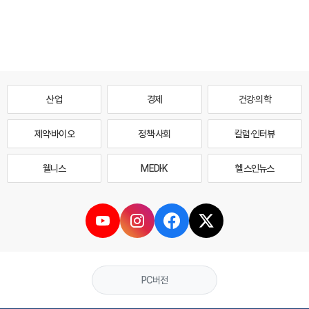
산업
경제
건강·의학
제약·바이오
정책·사회
칼럼·인터뷰
웰니스
MEDI·K
헬스인뉴스
PC버전