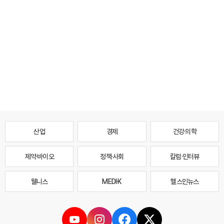
산업
경제
건강·의학
제약·바이오
정책·사회
칼럼·인터뷰
웰니스
MEDI·K
헬스인뉴스