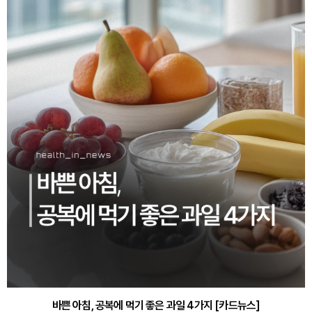
바쁜 아침, 공복에 먹기 좋은 과일 4가지 [카드뉴스]