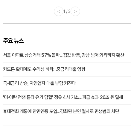
<
1 / 3
>
주요 뉴스
서울 아파트 상승거래 57% 돌파…집값 반등, 강남 넘어 외곽까지 확산
카드론 확대에도 수익성 하락…중금리대출 영향
국채금리 상승, 자영업자 대출 부담 커진다
'미·이란 전쟁 틈타 유가 담합' 정유 4사 기소…파급 효과 26조 원 달해
휴대전화 개통에 안면인증 도입...강화된 본인 절차로 민생범죄 차단