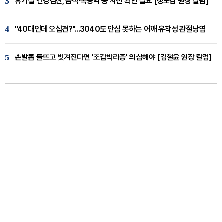
3
휴가철 건강검진, 금식·복용약 등 사전 확인 필요 [정도감 원장 칼럼]
4
"40대인데 오십견?"...3040도 안심 못하는 어깨 유착성 관절낭염
5
손발톱 들뜨고 벗겨진다면 '조갑박리증' 의심해야 [김철윤 원장 칼럼]