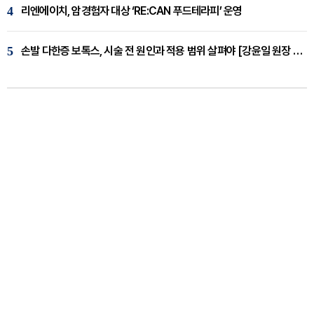
4
리엔에이치, 암경험자 대상 ‘RE:CAN 푸드테라피’ 운영
5
손발 다한증 보톡스, 시술 전 원인과 적용 범위 살펴야 [강윤일 원장 칼럼]