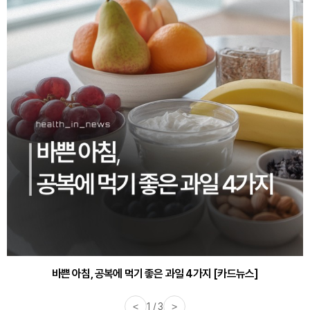
바쁜 아침, 공복에 먹기 좋은 과일 4가지 [카드뉴스]
<
1 / 3
>