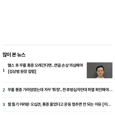
많이 본 뉴스
헬스 후 무릎 통증 오래간다면...연골 손상 의심해야
1
[김상범 원장 칼럼]
2
무릎 통증 가라앉았는데 자꾸 '휘청'...전·후방십자인대 파열 확인해야 [곽우경 원장 칼럼]
3
팔 들기 어려운 오십견, 통증 줄었다고 운동 멈추면 안 되는 이유 [이병욱 원장 칼럼]