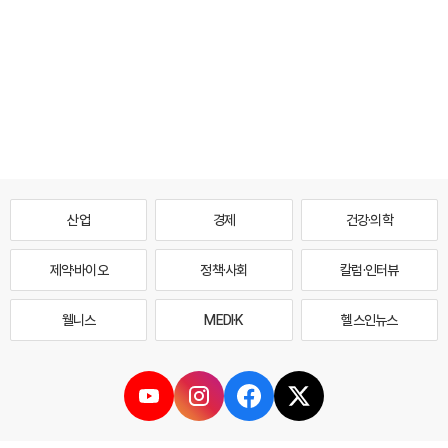
산업
경제
건강·의학
제약·바이오
정책·사회
칼럼·인터뷰
웰니스
MEDI·K
헬스인뉴스