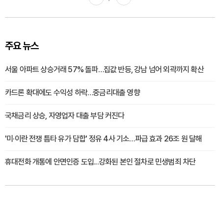
주요 뉴스
서울 아파트 상승거래 57% 돌파…집값 반등, 강남 넘어 외곽까지 확산
카드론 확대에도 수익성 하락…중금리대출 영향
국채금리 상승, 자영업자 대출 부담 커진다
'미·이란 전쟁 틈타 유가 담합' 정유 4사 기소…파급 효과 26조 원 달해
휴대전화 개통에 안면인증 도입...강화된 본인 절차로 민생범죄 차단