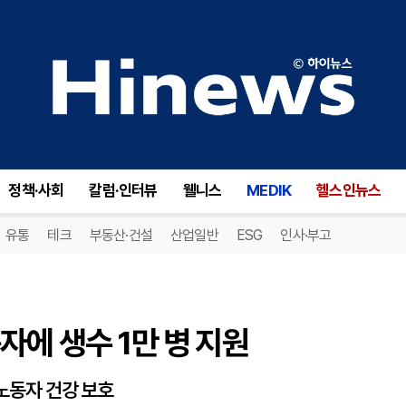
에 생수 1만 병 지원
정책·사회
칼럼·인터뷰
웰니스
MEDIK
헬스인뉴스
유통
테크
부동산·건설
산업일반
ESG
인사·부고
자에 생수 1만 병 지원
 노동자 건강 보호