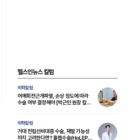
헬스인뉴스 칼럼
의학칼럼
어깨회전근개파열, 손상 정도에 따라
수술 여부 결정해야 [박근민 원장 칼
럼]
의학칼럼
거대 전립선비대증 수술, 재발 가능성
까지 고려한다면? 홀렙수술(HoLEP)