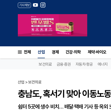
기사제보
충남도, 혹서기 맞아 이동노동자
전체
산업
경제
건강·의학
제약·바이오
보건의료
금융·증권
자동차·항공
에너지
산업 > 보건의료
충남도, 혹서기 맞아 이동노동
쉼터 5곳에 생수 비치… 배달·택배 기사 등 옥외