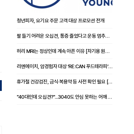
청년피자, 요기요 주문 고객 대상 프로모션 전개
팔 들기 어려운 오십견, 통증 줄었다고 운동 멈추면 안 되는 이유 [이병욱 원장 칼럼]
허리 MRI는 정상인데 계속 아픈 이유 [차기용 원장 칼럼]
리엔에이치, 암경험자 대상 ‘RE:CAN 푸드테라피’ 운영
휴가철 건강검진, 금식·복용약 등 사전 확인 필요 [정도감 원장 칼럼]
"40대인데 오십견?"...3040도 안심 못하는 어깨 유착성 관절낭염