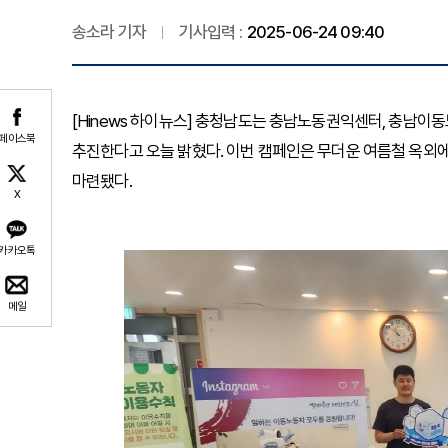
송소라 기자
기사입력 :
2025-06-24 09:40
[Hinews 하이뉴스] 충청남도는 충남노동권익센터, 충남
페이스북
추진한다고 오늘 밝혔다. 이번 캠페인은 무더운 여름철 옥외
마련됐다.
X
카카오톡
메일