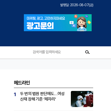
발행일: 2026-08-07(금)
헤드라인
두 번의 법원 판단에도…여성
1
산재 장해 기준 ‘제자리’