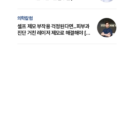
의 원리와 선택 기준 [길건 원장 칼럼]
의학칼럼
셀프 제모 부작용 걱정된다면...피부과
진단 거친 레이저 제모로 해결해야 [변
준석 원장 칼럼]