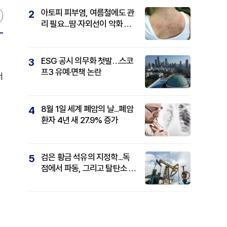
아토피 피부염, 여름철에도 관
2
리 필요...땀·자외선이 악화 요
인
ESG 공시 의무화 첫발…스코
3
프3 유예·면책 논란
서
8월 1일 세계 폐암의 날...폐암
4
환자 4년 새 27.9% 증가
검은 황금 석유의 지정학...독
5
점에서 파동, 그리고 탈탄소 패
권까지