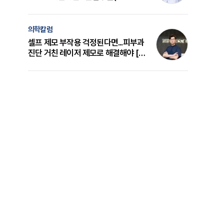
의 원리와 선택 기준 [길건 원장 칼럼]
의학칼럼
셀프 제모 부작용 걱정된다면...피부과
진단 거친 레이저 제모로 해결해야 [변
준석 원장 칼럼]