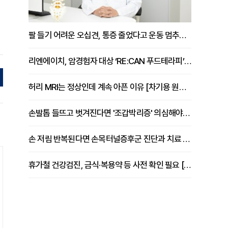
팔 들기 어려운 오십견, 통증 줄었다고 운동 멈추면 안 되는 이유 [이병욱 원장 칼럼]
리엔에이치, 암경험자 대상 ‘RE:CAN 푸드테라피’ 운영
허리 MRI는 정상인데 계속 아픈 이유 [차기용 원장 칼럼]
손발톱 들뜨고 벗겨진다면 '조갑박리증' 의심해야 [김철윤 원장 칼럼]
손 저림 반복된다면 손목터널증후군 진단과 치료 시기 살펴야 [김동현 원장 칼럼]
휴가철 건강검진, 금식·복용약 등 사전 확인 필요 [정도감 원장 칼럼]