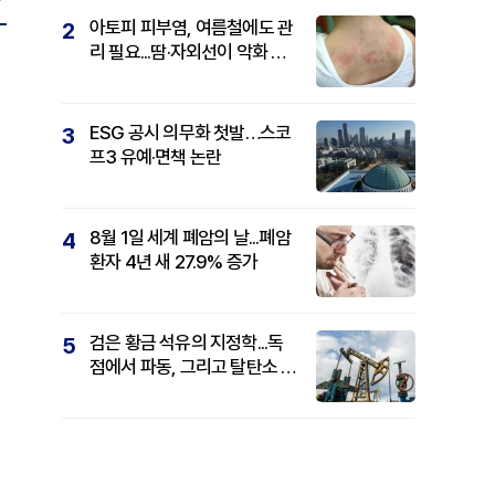
아토피 피부염, 여름철에도 관
2
리 필요...땀·자외선이 악화 요
인
ESG 공시 의무화 첫발…스코
3
프3 유예·면책 논란
8월 1일 세계 폐암의 날...폐암
4
환자 4년 새 27.9% 증가
검은 황금 석유의 지정학...독
5
점에서 파동, 그리고 탈탄소 패
권까지