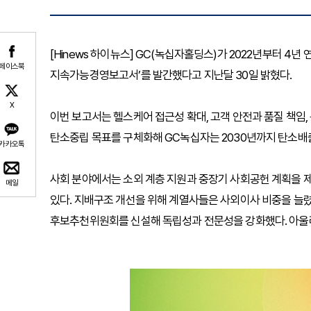
[Hinews 하이뉴스] GC(녹십자홀딩스)가 2022년부터 4년 
페이스북
지속가능경영보고서’를 발간했다고 지난달 30일 밝혔다.
X
이번 보고서는 헬스케어 접근성 확대, 고객 안전과 품질 책임, 
탄소중립 목표를 구체화해 GC녹십자는 2030년까지 탄소배출
카카오톡
사회 분야에서는 소외 계층 지원과 중장기 사회공헌 계획을 
메일
있다. 지배구조 개선을 위해 계열사들은 사외이사 비중을 늘
후보추천위원회를 신설해 독립성과 전문성을 강화했다. 아울