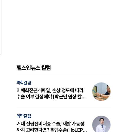
헬스인뉴스 칼럼
의학칼럼
어깨회전근개파열, 손상 정도에 따라
수술 여부 결정해야 [박근민 원장 칼
럼]
의학칼럼
거대 전립선비대증 수술, 재발 가능성
까지 고려한다면? 홀렙수술(HoLEP)