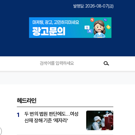
발행일: 2026-08-07(금)
헤드라인
두 번의 법원 판단에도…여성
1
산재 장해 기준 ‘제자리’