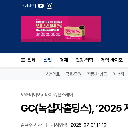
기사제보
GC(녹십자홀딩스), ‘2025
전체
산업
경제
건강·의학
제약·바이오
보건의료
금융·증권
자동차·항공
에너지
제약·바이오 > 바이오/헬스케어
GC(녹십자홀딩스), ‘202
김국주 기자
기사입력 :
2025-07-01 11:10