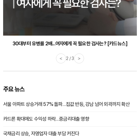
감기·독감 예방하고 면역력 높이는 4가지 영양제 [카드뉴스]
<
3 / 3
>
주요 뉴스
서울 아파트 상승거래 57% 돌파…집값 반등, 강남 넘어 외곽까지 확산
카드론 확대에도 수익성 하락…중금리대출 영향
국채금리 상승, 자영업자 대출 부담 커진다