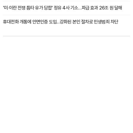
'미·이란 전쟁 틈타 유가 담합' 정유 4사 기소…파급 효과 26조 원 달해
휴대전화 개통에 안면인증 도입...강화된 본인 절차로 민생범죄 차단