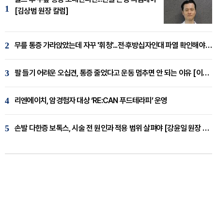
1
[김상범 원장 칼럼]
2
무릎 통증 가라앉았는데 자꾸 '휘청'...전·후방십자인대 파열 확인해야 [곽우경 원장 칼럼]
3
팔 들기 어려운 오십견, 통증 줄었다고 운동 멈추면 안 되는 이유 [이병욱 원장 칼럼]
4
리엔에이치, 암경험자 대상 ‘RE:CAN 푸드테라피’ 운영
5
손발 다한증 보톡스, 시술 전 원인과 적용 범위 살펴야 [강윤일 원장 칼럼]