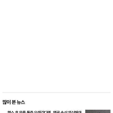
많이 본 뉴스
헬스 후 무릎 통증 오래간다면...연골 손상 의심해야