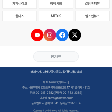
제약·바이오
정책·사회
칼럼·인터뷰
웰니스
MEDI·K
헬스인뉴스
PC버전
매체소개
기사제보
광고문의
개인정보처리방침
제호: hinews(하이뉴스)
주소: 서울특별시 영등포구 국제금융로2길 17 시티플라자 421호
전화: 02-313-2382(편집국: 02-782-2382)
이메일: press@hinews.co.kr
등록번호: 서울,아04641 | 등록일: 2017. 8. 4
Copyright by Hinews. All rights reserved.