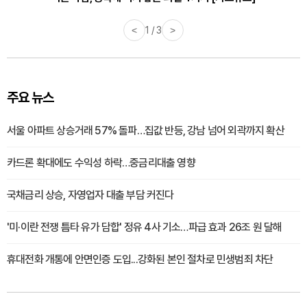
<
1 / 3
>
주요 뉴스
서울 아파트 상승거래 57% 돌파…집값 반등, 강남 넘어 외곽까지 확산
카드론 확대에도 수익성 하락…중금리대출 영향
국채금리 상승, 자영업자 대출 부담 커진다
'미·이란 전쟁 틈타 유가 담합' 정유 4사 기소…파급 효과 26조 원 달해
휴대전화 개통에 안면인증 도입...강화된 본인 절차로 민생범죄 차단