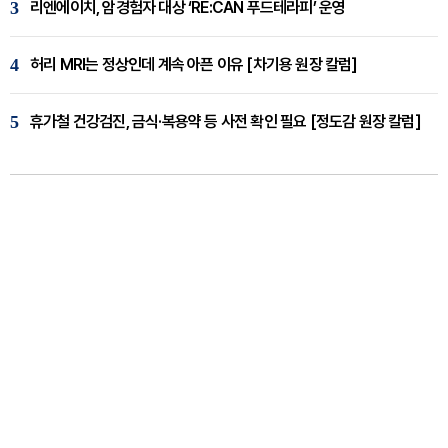
3
리엔에이치, 암경험자 대상 ‘RE:CAN 푸드테라피’ 운영
4
허리 MRI는 정상인데 계속 아픈 이유 [차기용 원장 칼럼]
5
휴가철 건강검진, 금식·복용약 등 사전 확인 필요 [정도감 원장 칼럼]