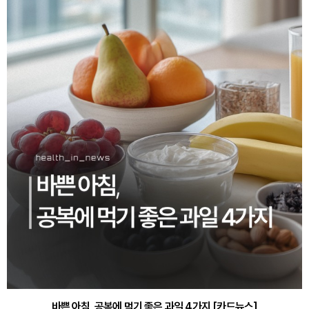
바쁜 아침, 공복에 먹기 좋은 과일 4가지 [카드뉴스]