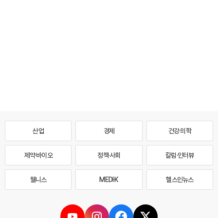
산업
경제
건강·의학
제약·바이오
정책·사회
칼럼·인터뷰
웰니스
MEDI·K
헬스인뉴스