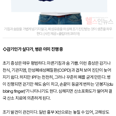
기침과 숨참을 가볍게 넘기지 말고, 폐섬유증을 의심해 조기 진단받는 것이 생존을 좌우
한다. (사진 제공=클립아트코리아)
◇감기인가 싶다가, 병은 이미 진행 중
초기 증상은 매우 평범하다. 마른기침과 숨 가쁨. 이런 증상은 감기나
천식, 기관지염, 만성폐쇄성폐질환(COPD)과 겹쳐 보여 진단이 늦어
지기 쉽다. 하지만 IPF는 천천히, 그러나 꾸준히 폐를 굳게 만든다. 병
이 진행되면 걷기만 해도 숨이 차고, 손끝이 둥글게 변하는 ‘곤봉지(clu
bbing finger)’가 나타나기도 한다. 심해지면 산소포화도가 떨어져 결
국 산소 치료에 의존하게 된다.
조기 발견이 관건이다. 일반 흉부 X선으로는 놓칠 수 있어, 고해상도