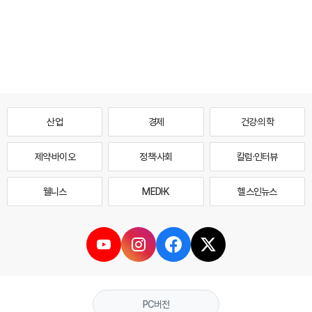
산업
경제
건강·의학
제약·바이오
정책·사회
칼럼·인터뷰
웰니스
MEDI·K
헬스인뉴스
PC버전