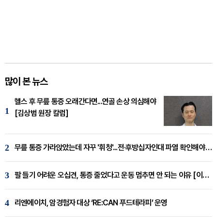
많이 본 뉴스
헬스 후 무릎 통증 오래간다면...연골 손상 의심해야
1
[김상범 원장 칼럼]
2
무릎 통증 가라앉았는데 자꾸 '휘청'...전·후방십자인대 파열 확인해야 [곽우경 원장 칼럼]
3
팔 들기 어려운 오십견, 통증 줄었다고 운동 멈추면 안 되는 이유 [이병욱 원장 칼럼]
4
리엔에이치, 암경험자 대상 ‘RE:CAN 푸드테라피’ 운영