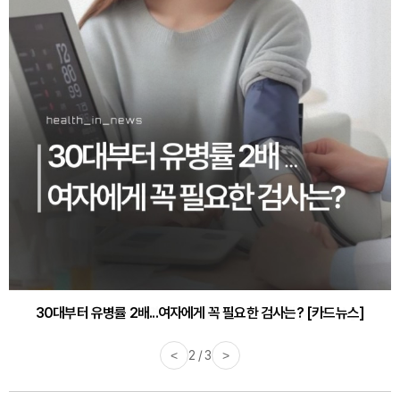
감기·독감 예방하고 면역력 높이는 4가지 영양제 [카드뉴스]
<
3 / 3
>