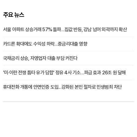
주요 뉴스
서울 아파트 상승거래 57% 돌파…집값 반등, 강남 넘어 외곽까지 확산
카드론 확대에도 수익성 하락…중금리대출 영향
국채금리 상승, 자영업자 대출 부담 커진다
'미·이란 전쟁 틈타 유가 담합' 정유 4사 기소…파급 효과 26조 원 달해
휴대전화 개통에 안면인증 도입...강화된 본인 절차로 민생범죄 차단