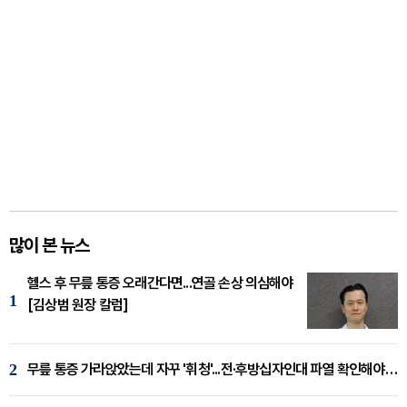
많이 본 뉴스
헬스 후 무릎 통증 오래간다면...연골 손상 의심해야
1
[김상범 원장 칼럼]
2
무릎 통증 가라앉았는데 자꾸 '휘청'...전·후방십자인대 파열 확인해야 [곽우경 원장 칼럼]