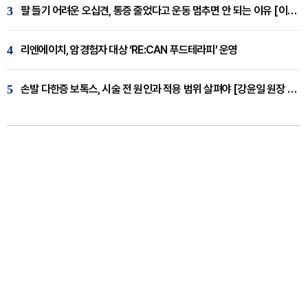
3
팔 들기 어려운 오십견, 통증 줄었다고 운동 멈추면 안 되는 이유 [이병욱 원장 칼럼]
4
리엔에이치, 암경험자 대상 ‘RE:CAN 푸드테라피’ 운영
5
손발 다한증 보톡스, 시술 전 원인과 적용 범위 살펴야 [강윤일 원장 칼럼]