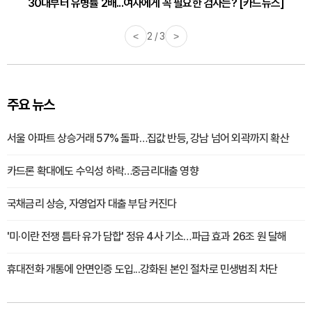
30대부터 유병률 2배...여자에게 꼭 필요한 검사는? [카드뉴스]
<
2 / 3
>
주요 뉴스
서울 아파트 상승거래 57% 돌파…집값 반등, 강남 넘어 외곽까지 확산
카드론 확대에도 수익성 하락…중금리대출 영향
국채금리 상승, 자영업자 대출 부담 커진다
'미·이란 전쟁 틈타 유가 담합' 정유 4사 기소…파급 효과 26조 원 달해
휴대전화 개통에 안면인증 도입...강화된 본인 절차로 민생범죄 차단