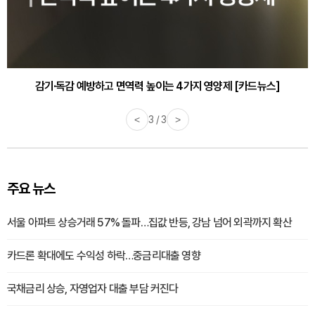
감기·독감 예방하고 면역력 높이는 4가지 영양제 [카드뉴스]
<
3 / 3
>
주요 뉴스
서울 아파트 상승거래 57% 돌파…집값 반등, 강남 넘어 외곽까지 확산
카드론 확대에도 수익성 하락…중금리대출 영향
국채금리 상승, 자영업자 대출 부담 커진다