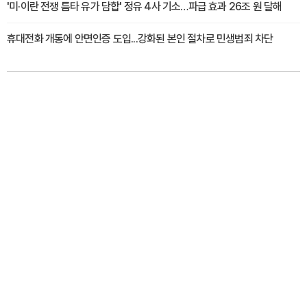
'미·이란 전쟁 틈타 유가 담합' 정유 4사 기소…파급 효과 26조 원 달해
휴대전화 개통에 안면인증 도입...강화된 본인 절차로 민생범죄 차단