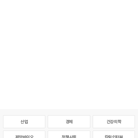
산업
경제
건강·의학
제약·바이오
정책·사회
칼럼·인터뷰