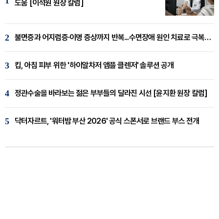
1
도움 [이석원 원장 칼럼]
2
불면증과 어지럼증·이명 증상까지 반복...수면장애 원인 치료로 극복해야
3
킵, 아침 피부 위한 '하이알차저 앰플 클렌저' 솔루션 공개
4
정관수술을 바라보는 젊은 부부들의 달라진 시선 [윤지환 원장 칼럼]
5
닥터자르트, '워터밤 부산 2026' 공식 스폰서로 브랜드 부스 전개