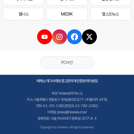
웰니스
MEDI·K
헬스인뉴스
PC버전
매체소개
기사제보
광고문의
개인정보처리방침
제호: hinews(하이뉴스)
주소: 서울특별시 영등포구 국제금융로2길 17 시티플라자 421호
전화: 02-313-2382(편집국: 02-782-2382)
이메일: press@hinews.co.kr
등록번호: 서울,아04641 | 등록일: 2017. 8. 4
Copyright by Hinews. All rights reserved.