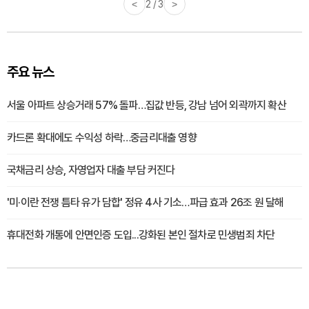
<
2 / 3
>
주요 뉴스
서울 아파트 상승거래 57% 돌파…집값 반등, 강남 넘어 외곽까지 확산
카드론 확대에도 수익성 하락…중금리대출 영향
국채금리 상승, 자영업자 대출 부담 커진다
'미·이란 전쟁 틈타 유가 담합' 정유 4사 기소…파급 효과 26조 원 달해
휴대전화 개통에 안면인증 도입...강화된 본인 절차로 민생범죄 차단