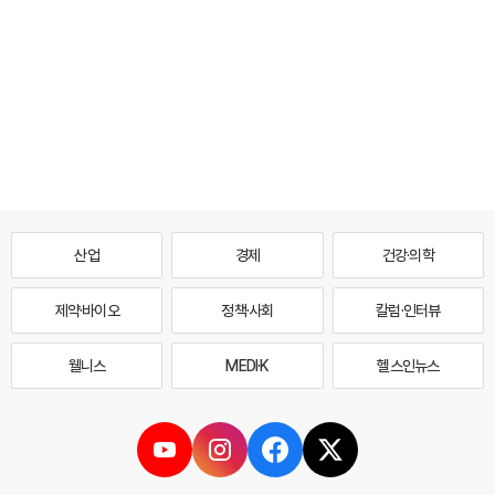
산업
경제
건강·의학
제약·바이오
정책·사회
칼럼·인터뷰
웰니스
MEDI·K
헬스인뉴스