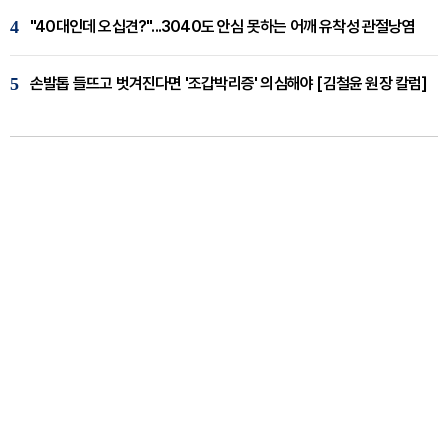
4
"40대인데 오십견?"...3040도 안심 못하는 어깨 유착성 관절낭염
5
손발톱 들뜨고 벗겨진다면 '조갑박리증' 의심해야 [김철윤 원장 칼럼]