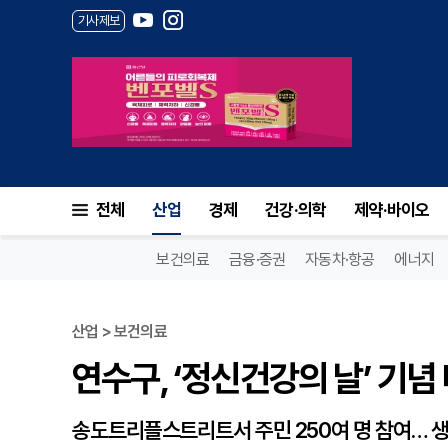
기사제보
연수구, ‘정신건강의 날’ 기념
전체
산업
경제
건강·의학
제약·바이오
보건의료
금융·증권
자동차·항공
에너지
산업 > 보건의료
연수구, ‘정신건강의 날’ 기
송도트리플스트리트서 주민 250여 명 참여… 