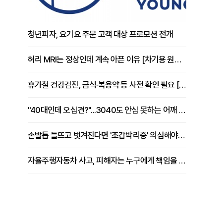
청년피자, 요기요 주문 고객 대상 프로모션 전개
허리 MRI는 정상인데 계속 아픈 이유 [차기용 원장 칼럼]
휴가철 건강검진, 금식·복용약 등 사전 확인 필요 [정도감 원장 칼럼]
"40대인데 오십견?"...3040도 안심 못하는 어깨 유착성 관절낭염
손발톱 들뜨고 벗겨진다면 '조갑박리증' 의심해야 [김철윤 원장 칼럼]
자율주행자동차 사고, 피해자는 누구에게 책임을 물을 수 있을까