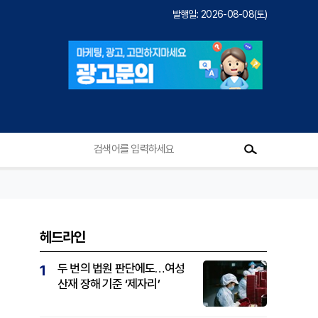
발행일: 2026-08-08(토)
헤드라인
두 번의 법원 판단에도…여성
1
산재 장해 기준 ‘제자리’