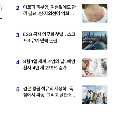
아토피 피부염, 여름철에도 관
2
리 필요...땀·자외선이 악화 요
인
ESG 공시 의무화 첫발…스코
3
프3 유예·면책 논란
8월 1일 세계 폐암의 날...폐암
4
환자 4년 새 27.9% 증가
검은 황금 석유의 지정학...독
5
점에서 파동, 그리고 탈탄소 패
권까지