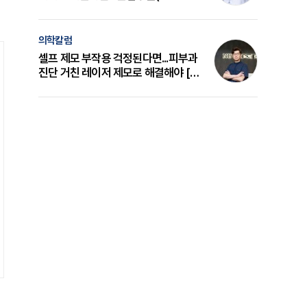
의 원리와 선택 기준 [길건 원장 칼럼]
의학칼럼
셀프 제모 부작용 걱정된다면...피부과
진단 거친 레이저 제모로 해결해야 [변
준석 원장 칼럼]