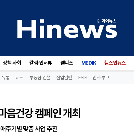
 마음건강 캠페인 개최
정책·사회
칼럼·인터뷰
웰니스
MEDIK
헬스인뉴스
유통
테크
부동산·건설
산업일반
ESG
인사·부고
념 마음건강 캠페인 개최
생애주기별 맞춤 사업 추진