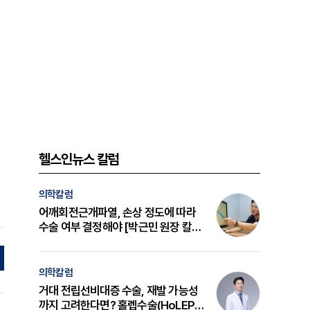
헬스인뉴스 칼럼
의학칼럼
어깨회전근개파열, 손상 정도에 따라
수술 여부 결정해야 [박근민 원장 칼
럼]
의학칼럼
거대 전립선비대증 수술, 재발 가능성
까지 고려한다면? 홀렙수술(HoLEP)